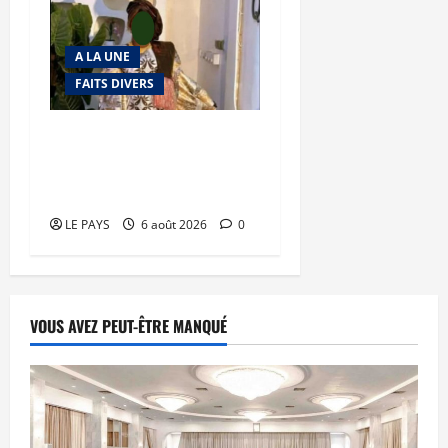
A LA UNE
FAITS DIVERS
Kalaban-Coro : ‘’ZA’’ tuée
puis découpée par son
mari
LE PAYS
6 août 2026
0
VOUS AVEZ PEUT-ÊTRE MANQUÉ