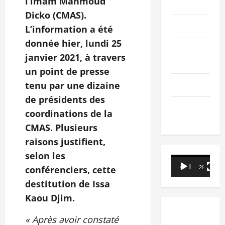
l’imam Mahmoud
PEOPLE
Dicko (CMAS).
Editorial
L’information a été
donnée hier, lundi 25
SCIENCES &
janvier 2021, à travers
TECH
un point de presse
Nécrologie
tenu par une dizaine
de présidents des
TRIBUNE
coordinations de la
CMAS. Plusieurs
raisons justifient,
selon les
Lecteur
conférenciers, cette
00:00
29:21
vidéo
destitution de Issa
Kaou Djim.
« Après avoir constaté