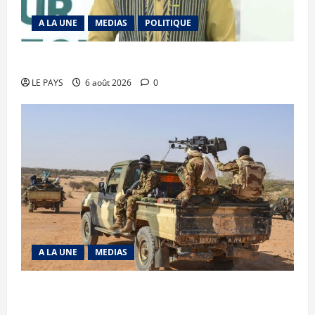
A LA UNE
MEDIAS
POLITIQUE
Diplomatie : calme précaire
LE PAYS
6 août 2026
0
A LA UNE
MEDIAS
Tessalit et Tabrichat : La coalition JNIM/FLA
mise en déroute