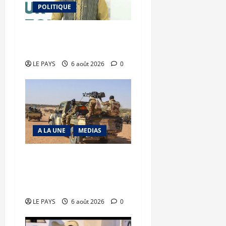
POLITIQUE
Diplomatie : calme
précaire
LE PAYS
6 août 2026
0
A LA UNE
MEDIAS
Tessalit et Tabrichat : La
coalition JNIM/FLA mise
en déroute
LE PAYS
6 août 2026
0