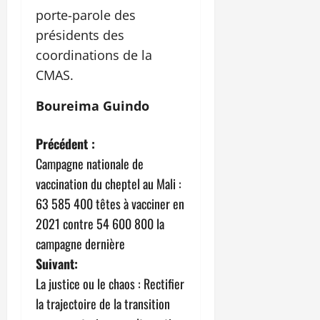
porte-parole des
présidents des
coordinations de la
CMAS.
Boureima Guindo
N
Précédent :
Campagne nationale de
a
vaccination du cheptel au Mali :
v
63 585 400 têtes à vacciner en
2021 contre 54 600 800 la
i
campagne dernière
g
Suivant:
La justice ou le chaos : Rectifier
a
la trajectoire de la transition