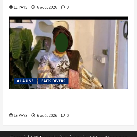
LE PAYS
6 août 2026
0
A LA UNE
FAITS DIVERS
Kalaban-Coro : ‘’ZA’’ tuée puis découpée par son
mari
LE PAYS
6 août 2026
0