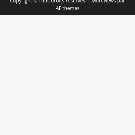
Copyright © Tous droits réservés.
|
MoreNews
par
AF themes