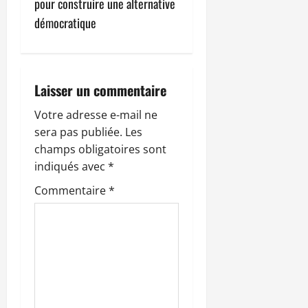
t
pour construire une alternative
démocratique
i
o
n
Laisser un commentaire
d
Votre adresse e-mail ne
sera pas publiée.
Les
’
champs obligatoires sont
indiqués avec
*
a
Commentaire
*
r
t
i
c