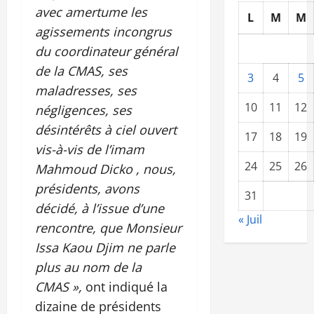
avec amertume les
L
M
M
agissements incongrus
du coordinateur général
de la CMAS, ses
3
4
5
maladresses, ses
10
11
12
négligences, ses
désintérêts à ciel ouvert
17
18
19
vis-à-vis de l’imam
24
25
26
Mahmoud Dicko , nous,
présidents, avons
31
décidé, à l’issue d’une
« Juil
rencontre, que Monsieur
Issa Kaou Djim ne parle
plus au nom de la
CMAS »,
ont indiqué la
dizaine de présidents