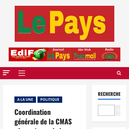
Aller
au
contenu
Menu
principal
RECHERCHER
A LA UNE
POLITIQUE
Coordination
Recher
générale de la CMAS