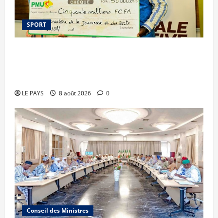
SPORT
Le PMU Mali apporte une contribution de 50
millions de FCFA à l’organisation de la Biennale
Sportive 2026
LE PAYS
8 août 2026
0
Conseil des Ministres