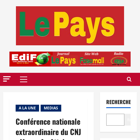
Aller
au
contenu
Menu
principal
RECHERCHER
A LA UNE
MEDIAS
Conférence nationale
Recher
extraordinaire du CNJ