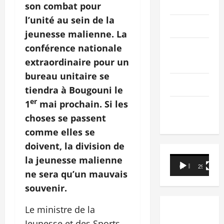
PEOPLE
son combat pour
l’unité au sein de la
Editorial
jeunesse malienne. La
conférence nationale
SCIENCES &
TECH
extraordinaire pour un
bureau unitaire se
Nécrologie
tiendra à Bougouni le
er
1
mai prochain. Si les
TRIBUNE
choses se passent
comme elles se
doivent, la division de
la jeunesse malienne
Lecteur
00:00
29:21
vidéo
ne sera qu’un mauvais
souvenir.
Le ministre de la
Jeunesse et des Sports,