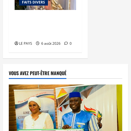
FAITS DIVERS
Kalaban-Coro : ‘’ZA’’ tuée
puis découpée par son
mari
LE PAYS
6 août 2026
0
VOUS AVEZ PEUT-ÊTRE MANQUÉ