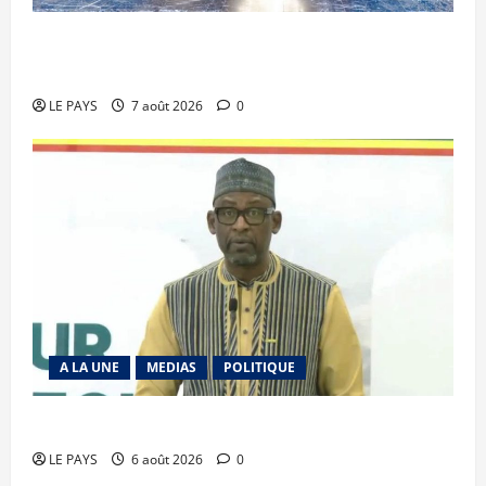
Communique du conseil des ministres du
vendredi 7 aout 2026 CM N°2026-31/SGG
LE PAYS
7 août 2026
0
A LA UNE
MEDIAS
POLITIQUE
Diplomatie : calme précaire
LE PAYS
6 août 2026
0