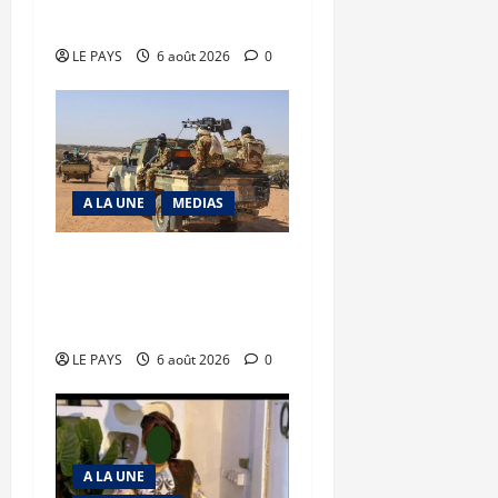
précaire
LE PAYS
6 août 2026
0
A LA UNE
MEDIAS
Tessalit et Tabrichat : La
coalition JNIM/FLA mise
en déroute
LE PAYS
6 août 2026
0
A LA UNE