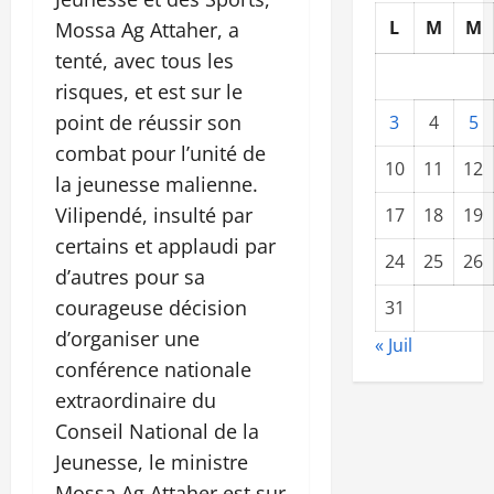
L
M
M
Mossa Ag Attaher, a
tenté, avec tous les
risques, et est sur le
point de réussir son
3
4
5
combat pour l’unité de
10
11
12
la jeunesse malienne.
Vilipendé, insulté par
17
18
19
certains et applaudi par
24
25
26
d’autres pour sa
courageuse décision
31
d’organiser une
« Juil
conférence nationale
extraordinaire du
Conseil National de la
Jeunesse, le ministre
Mossa Ag Attaher est sur