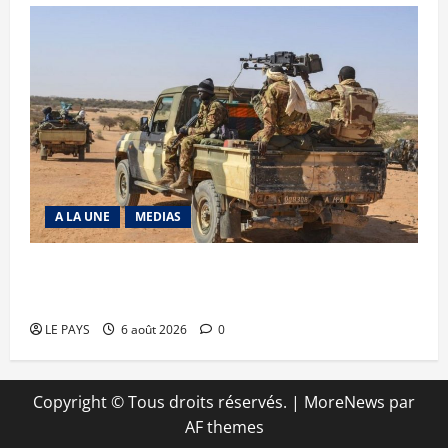
A LA UNE
MEDIAS
Tessalit et Tabrichat : La coalition JNIM/FLA
mise en déroute
LE PAYS
6 août 2026
0
Copyright © Tous droits réservés.
|
MoreNews
par
AF themes