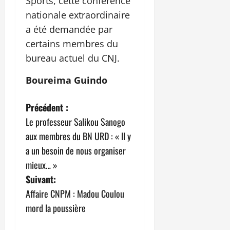
Sports, cette conférence
nationale extraordinaire
a été demandée par
certains membres du
bureau actuel du CNJ.
Boureima Guindo
N
Précédent :
Le professeur Salikou Sanogo
a
aux membres du BN URD : « Il y
v
a un besoin de nous organiser
mieux… »
i
Suivant:
g
Affaire CNPM : Madou Coulou
mord la poussière
a