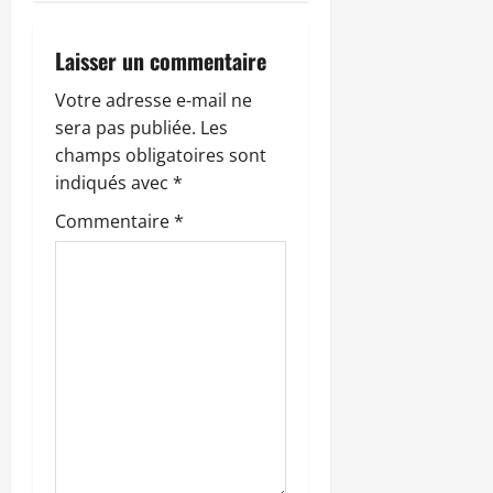
t
i
Laisser un commentaire
o
Votre adresse e-mail ne
sera pas publiée.
Les
n
champs obligatoires sont
indiqués avec
*
d
Commentaire
*
’
a
r
t
i
c