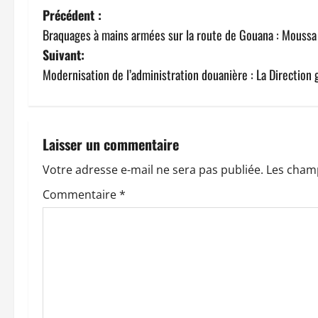
N
Précédent :
Braquages à mains armées sur la route de Gouana : Moussa
a
Suivant:
v
Modernisation de l’administration douanière : La Direction
i
g
Laisser un commentaire
a
Votre adresse e-mail ne sera pas publiée.
Les champ
t
Commentaire
*
i
o
n
d