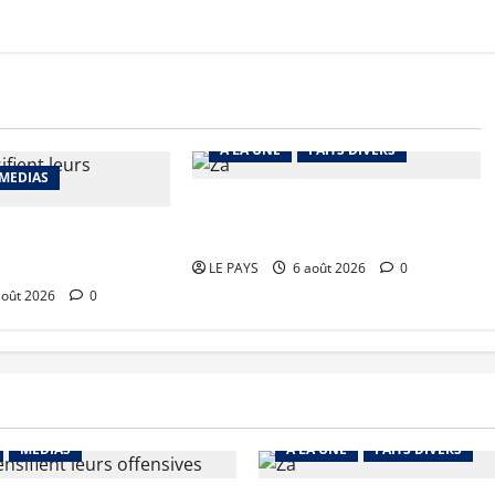
A LA UNE
FAITS DIVERS
MEDIAS
Kalaban-Coro : ‘’ZA’’ tuée puis
richat : La coalition
découpée par son mari
 en déroute
LE PAYS
6 août 2026
0
août 2026
0
MEDIAS
A LA UNE
FAITS DIVERS