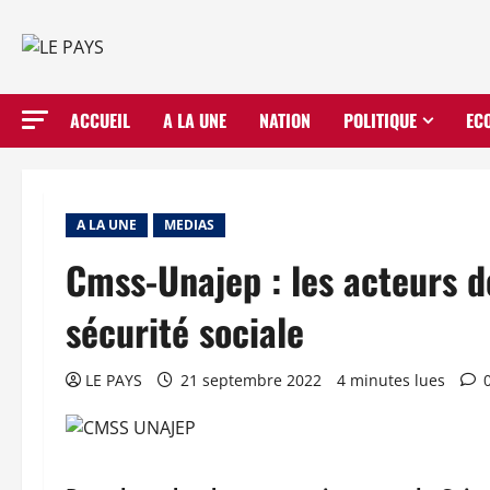
Aller
au
contenu
ACCUEIL
A LA UNE
NATION
POLITIQUE
EC
A LA UNE
MEDIAS
Cmss-Unajep : les acteurs de
sécurité sociale
LE PAYS
21 septembre 2022
4 minutes lues