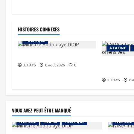
HISTOIRES CONNEXES
A LA UNE
MEDIAS
POLITIQUE
A LA UNE
Diplomatie : calme précaire
Tessalit et Tab
LE PAYS
6 août 2026
0
JNIM/FLA mise
LE PAYS
6 
VOUS AVEZ PEUT-ÊTRE MANQUÉ
A LA UNE
MEDIAS
POLITIQUE
A LA UNE