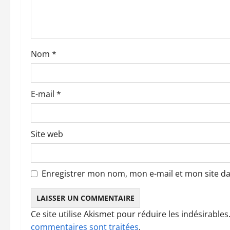
’
a
Nom
*
r
t
E-mail
*
i
c
Site web
l
e
Enregistrer mon nom, mon e-mail et mon site d
Ce site utilise Akismet pour réduire les indésirables
commentaires sont traitées
.