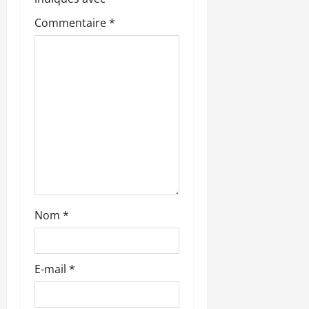
’
Commentaire
*
a
r
t
i
c
l
Nom
*
e
E-mail
*