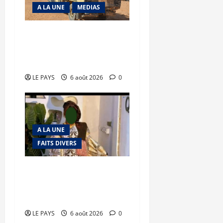
A LA UNE
MEDIAS
Tessalit et Tabrichat : La
coalition JNIM/FLA mise
en déroute
LE PAYS
6 août 2026
0
A LA UNE
FAITS DIVERS
Kalaban-Coro : ‘’ZA’’ tuée
puis découpée par son
mari
LE PAYS
6 août 2026
0