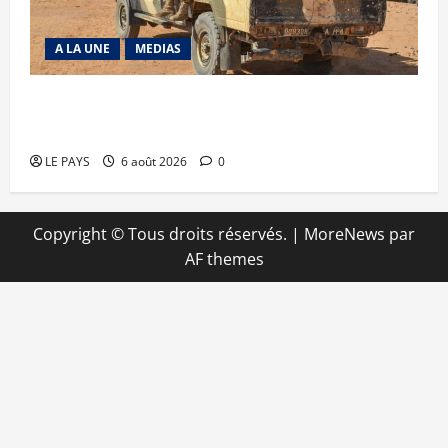
A LA UNE
MEDIAS
Tessalit et Tabrichat : La coalition JNIM/FLA
mise en déroute
LE PAYS
6 août 2026
0
Copyright © Tous droits réservés.
|
MoreNews
par
AF themes