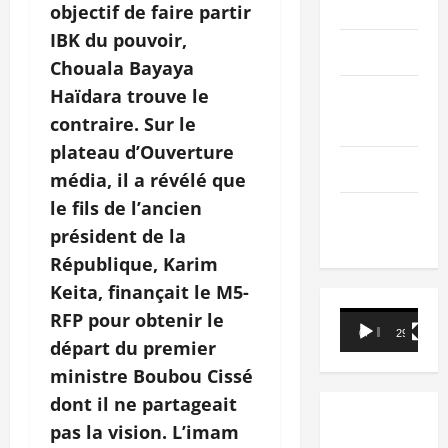
PEOPLE
objectif de faire partir
IBK du pouvoir,
Editorial
Chouala Bayaya
Haïdara trouve le
SCIENCES &
TECH
contraire. Sur le
plateau d’Ouverture
Nécrologie
média, il a révélé que
le fils de l’ancien
TRIBUNE
président de la
République, Karim
Keita, finançait le M5-
RFP pour obtenir le
Lecteur
00:00
29:21
vidéo
départ du premier
ministre Boubou Cissé
dont il ne partageait
pas la vision. L’imam