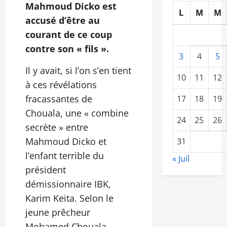
Mahmoud Dicko est
L
M
M
accusé d’être au
courant de ce coup
contre son « fils ».
3
4
5
Il y avait, si l’on s’en tient
10
11
12
à ces révélations
fracassantes de
17
18
19
Chouala, une « combine
24
25
26
secrète » entre
Mahmoud Dicko et
31
l’enfant terrible du
« Juil
président
démissionnaire IBK,
Karim Keita. Selon le
jeune prêcheur
Mohamed Chouala