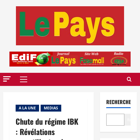
Aller
au
contenu
Menu
principal
RECHERCHER
A LA UNE
MEDIAS
Chute du régime IBK
Recher
: Révélations