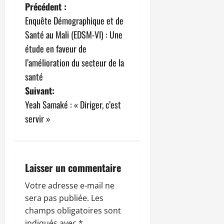
N
Précédent :
Enquête Démographique et de
a
Santé au Mali (EDSM-VI) : Une
v
étude en faveur de
l’amélioration du secteur de la
i
santé
g
Suivant:
Yeah Samaké : « Diriger, c’est
a
servir »
t
i
Laisser un commentaire
o
Votre adresse e-mail ne
n
sera pas publiée.
Les
champs obligatoires sont
d
indiqués avec
*