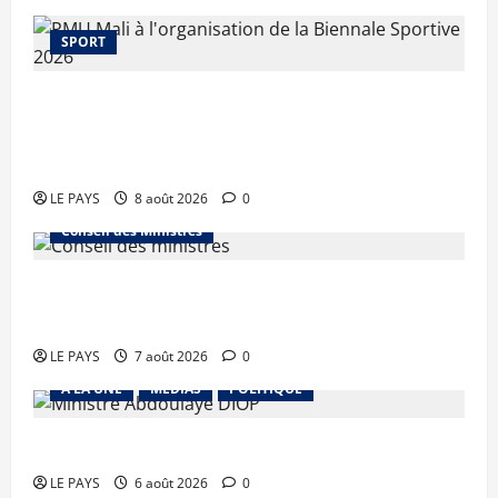
SPORT
Le PMU Mali apporte une contribution de 50
millions de FCFA à l’organisation de la Biennale
Sportive 2026
LE PAYS
8 août 2026
0
Conseil des Ministres
Communique du conseil des ministres du
vendredi 7 aout 2026 CM N°2026-31/SGG
LE PAYS
7 août 2026
0
A LA UNE
MEDIAS
POLITIQUE
Diplomatie : calme précaire
LE PAYS
6 août 2026
0