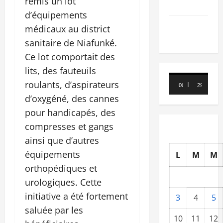
remis un lot
Nécrologie
d’équipements
TRIBUNE
médicaux au district
sanitaire de Niafunké.
Ce lot comportait des
lits, des fauteuils
Lecteur
roulants, d’aspirateurs
00:00
29:21
vidéo
d’oxygéné, des cannes
pour handicapés, des
compresses et gangs
ainsi que d’autres
équipements
L
M
M
orthopédiques et
urologiques. Cette
initiative a été fortement
3
4
5
saluée par les
10
11
12