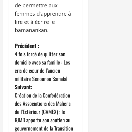
de permettre aux
femmes d’apprendre à
lire et à écrire le
bamanankan.
N
Précédent :
4 fois forcé de quitter son
a
domicile avec sa famille : Les
v
cris de cœur de l’ancien
militaire Senounou Samaké
i
Suivant:
g
Création de la Confédération
des Associations des Maliens
a
de l’Extérieur (CAMEX) : le
t
RJMD apporte son soutien au
gouvernement de la Transition