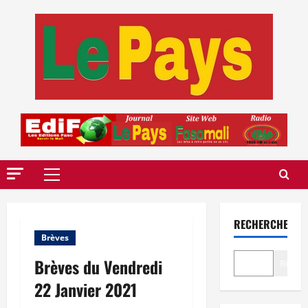
Aller
au
contenu
Menu
principal
RECHERCHER
Brèves
Brèves du Vendredi
Recher
22 Janvier 2021