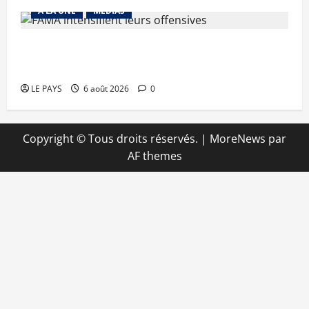
A LA UNE
MEDIAS
Tessalit et Tabrichat : La coalition JNIM/FLA
mise en déroute
LE PAYS
6 août 2026
0
Copyright © Tous droits réservés.
|
MoreNews
par
AF themes