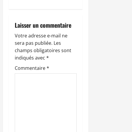
i
o
n
Laisser un commentaire
d
Votre adresse e-mail ne
sera pas publiée.
Les
’
champs obligatoires sont
indiqués avec
*
a
Commentaire
*
r
t
i
c
l