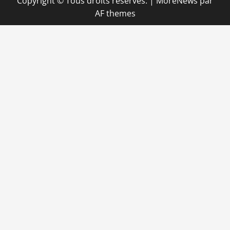
Copyright © Tous droits réservés.
|
MoreNews
par
AF themes