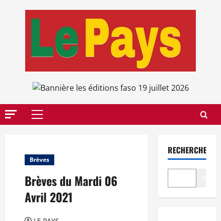
Aller
au
contenu
Menu
principal
RECHERCHER
Brèves
Brèves du Mardi 06
Recher
Avril 2021
LE PAYS