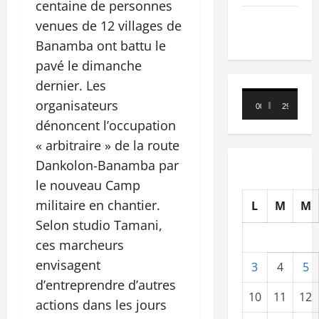
centaine de personnes
TRIBUNE
venues de 12 villages de
Banamba ont battu le
pavé le dimanche
dernier. Les
Lecteur
organisateurs
00:00
29:21
vidéo
dénoncent l’occupation
« arbitraire » de la route
Dankolon-Banamba par
le nouveau Camp
militaire en chantier.
L
M
M
Selon studio Tamani,
ces marcheurs
envisagent
3
4
5
d’entreprendre d’autres
10
11
12
actions dans les jours