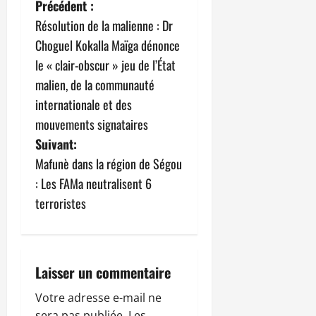
N
Précédent :
Résolution de la malienne : Dr
a
Choguel Kokalla Maïga dénonce
v
le « clair-obscur » jeu de l’État
malien, de la communauté
i
internationale et des
g
mouvements signataires
Suivant:
a
Mafunè dans la région de Ségou
t
: Les FAMa neutralisent 6
terroristes
i
o
n
Laisser un commentaire
d
Votre adresse e-mail ne
sera pas publiée.
Les