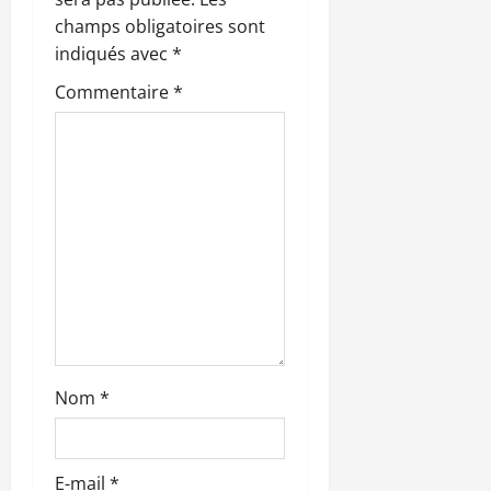
’
champs obligatoires sont
indiqués avec
*
a
Commentaire
*
r
t
i
c
l
e
Nom
*
E-mail
*