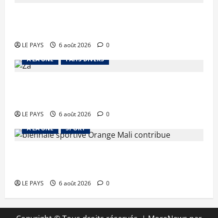
Tessalit et Tabrichat : La coalition JNIM/FLA
mise en déroute
LE PAYS
6 août 2026
0
A LA UNE
FAITS DIVERS
Kalaban-Coro : ‘’ZA’’ tuée puis découpée par son
mari
LE PAYS
6 août 2026
0
A LA UNE
SPORT
Retour de la biennale sportive : Orange Mali
apporte un soutien de 50 millions FCFA
LE PAYS
6 août 2026
0