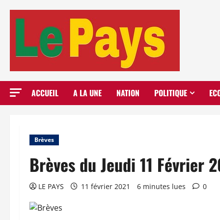
Aller
au
contenu
ACCUEIL
A LA UNE
NATION
POLITIQUE
EC
Brèves
Brèves du Jeudi 11 Février 
LE PAYS
11 février 2021
6 minutes lues
0