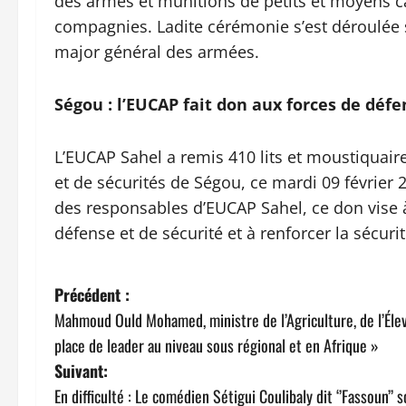
des armes et munitions de petits et moyens c
compagnies. Ladite cérémonie s’est déroulée s
major général des armées.
Ségou : l’EUCAP fait don aux forces de défen
L’EUCAP Sahel a remis 410 lits et moustiquaire
et de sécurités de Ségou, ce mardi 09 février 
des responsables d’EUCAP Sahel, ce don vise à
défense et de sécurité et à renforcer la sécuri
N
Précédent :
Mahmoud Ould Mohamed, ministre de l’Agriculture, de l’Élev
a
place de leader au niveau sous régional et en Afrique »
v
Suivant:
En difficulté : Le comédien Sétigui Coulibaly dit ‘’Fassoun’’ so