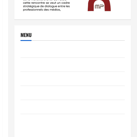
MENU
Brèves
PEOPLE
Editorial
SCIENCES & TECH
Nécrologie
TRIBUNE