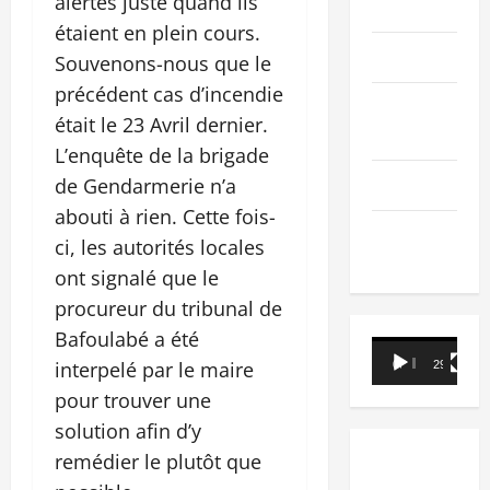
alertés juste quand ils
PEOPLE
étaient en plein cours.
Editorial
Souvenons-nous que le
précédent cas d’incendie
SCIENCES &
était le 23 Avril dernier.
TECH
L’enquête de la brigade
Nécrologie
de Gendarmerie n’a
abouti à rien. Cette fois-
TRIBUNE
ci, les autorités locales
ont signalé que le
procureur du tribunal de
Bafoulabé a été
Lecteur
interpelé par le maire
00:00
29:21
vidéo
pour trouver une
solution afin d’y
remédier le plutôt que