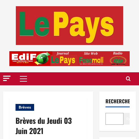
Aller
au
contenu
Menu
principal
RECHERCHER
Brèves
Brèves du Jeudi 03
Recher
Juin 2021