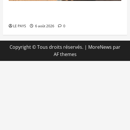
Tessalit et Tabrichat : La coalition JNIM/FLA
mise en déroute
LE PAYS
6 août 2026
0
Copyright © Tous droits réservés.
|
MoreNews
par
AF themes