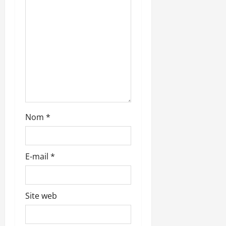
i
c
l
e
Nom
*
E-mail
*
Site web