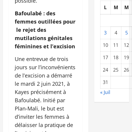
possible.
L
M
M
Bafoulabé : des
femmes outillées pour
le rejet des
3
4
5
mutilations génitales
10
11
12
féminines et l’excision
17
18
19
Une entrevue de trois
jours sur l’inconvénients
24
25
26
de l’excision a démarré
31
le mardi 2 juin 2021, à
Kayes précisément à
« Juil
Bafoulabé. Initié par
Plan-Mali, le but est
d’inviter les femmes à
délaisser la pratique de