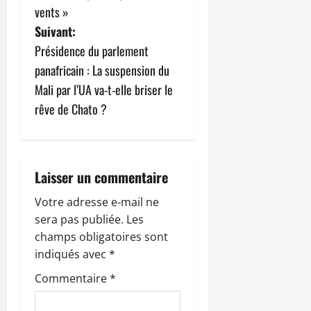
g
vents »
Suivant:
a
Présidence du parlement
t
panafricain : La suspension du
Mali par l’UA va-t-elle briser le
i
rêve de Chato ?
o
n
Laisser un commentaire
d
Votre adresse e-mail ne
’
sera pas publiée.
Les
champs obligatoires sont
a
indiqués avec
*
r
Commentaire
*
t