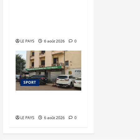
FEMAFOOT : 200 millions
de FCFA supplémentaires
pour le nouveau
sélectionneur
LE PAYS
6 août 2026
0
SPORT
FEMAFOOT : plusieurs
dossiers épluchés
LE PAYS
6 août 2026
0