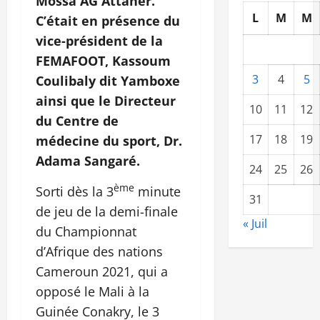
Mossa AG Attaher.
L
M
M
C’était en présence du
vice-président de la
FEMAFOOT, Kassoum
3
4
5
Coulibaly dit Yamboxe
ainsi que le Directeur
10
11
12
du Centre de
17
18
19
médecine du sport, Dr.
Adama Sangaré.
24
25
26
ème
Sorti dès la 3
minute
31
de jeu de la demi-finale
« Juil
du Championnat
d’Afrique des nations
Cameroun 2021, qui a
opposé le Mali à la
Guinée Conakry, le 3