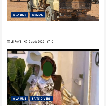
A LA UNE
MEDIAS
Tessalit et Tabrichat : La coalition JNIM/FLA
mise en déroute
LE PAYS
6 août 2026
0
A LA UNE
FAITS DIVERS