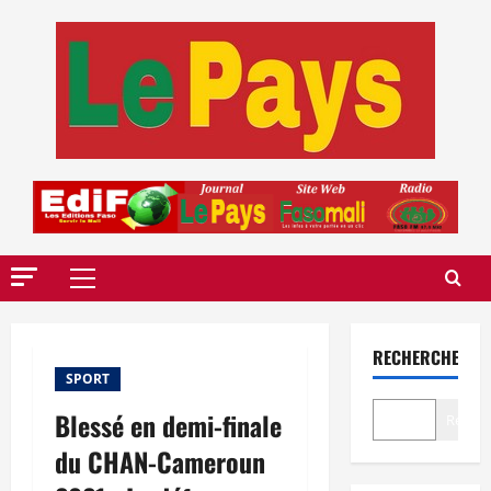
Aller
au
contenu
Menu
principal
RECHERCHER
SPORT
Blessé en demi-finale
Recher
du CHAN-Cameroun