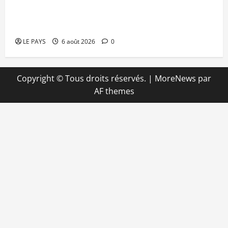
Kalaban-Coro : ‘’ZA’’ tuée puis découpée par son
mari
LE PAYS
6 août 2026
0
Copyright © Tous droits réservés.
|
MoreNews
par
AF themes