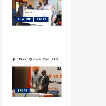
A LA UNE
SPORT
Retour de la biennale
sportive : Orange Mali
apporte un soutien de 50
millions FCFA
LE PAYS
6 août 2026
0
SPORT
Orange Mali –