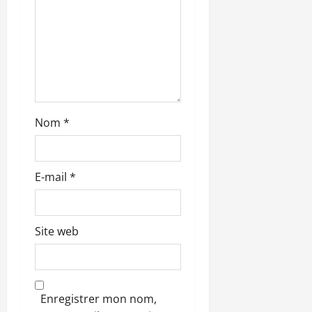
t
i
c
l
Nom
*
e
E-mail
*
Site web
Enregistrer mon nom,