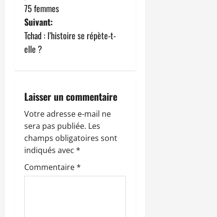
i
75 femmes
g
Suivant:
Tchad : l’histoire se répète-t-
a
elle ?
t
i
Laisser un commentaire
o
Votre adresse e-mail ne
n
sera pas publiée.
Les
champs obligatoires sont
d
indiqués avec
*
’
Commentaire
*
a
r