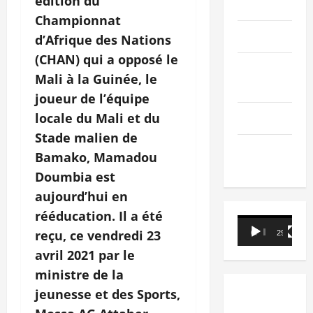
édition du
PEOPLE
Championnat
Editorial
d’Afrique des Nations
(CHAN) qui a opposé le
SCIENCES &
Mali à la Guinée, le
TECH
joueur de l’équipe
locale du Mali et du
Nécrologie
Stade malien de
TRIBUNE
Bamako, Mamadou
Doumbia est
aujourd’hui en
rééducation. Il a été
Lecteur
reçu, ce vendredi 23
00:00
29:21
vidéo
avril 2021 par le
ministre de la
jeunesse et des Sports,