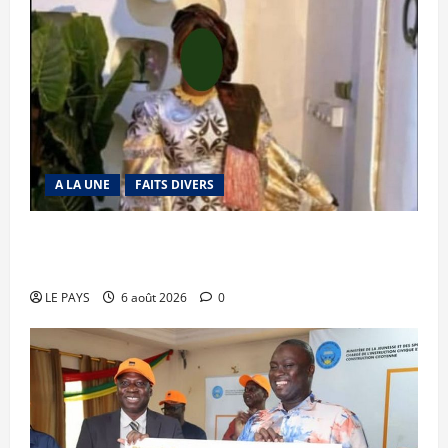
A LA UNE
FAITS DIVERS
Kalaban-Coro : ‘’ZA’’ tuée puis découpée par son
mari
LE PAYS
6 août 2026
0