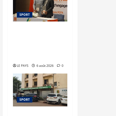
SPORT
Orange Mali –
FEMAFOOT : 200 millions
de FCFA supplémentaires
pour le nouveau
sélectionneur
LE PAYS
6 août 2026
0
SPORT
FEMAFOOT : plusieurs