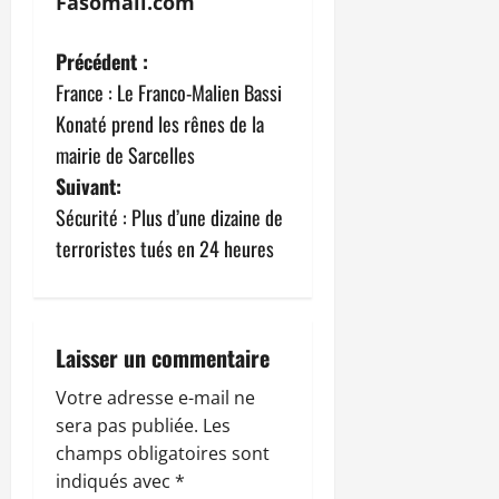
Fasomali.com
N
Précédent :
France : Le Franco-Malien Bassi
a
Konaté prend les rênes de la
v
mairie de Sarcelles
Suivant:
i
Sécurité : Plus d’une dizaine de
g
terroristes tués en 24 heures
a
t
Laisser un commentaire
i
Votre adresse e-mail ne
sera pas publiée.
Les
o
champs obligatoires sont
n
indiqués avec
*