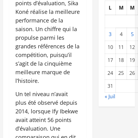
points d’évaluation, Sika
L
M
M
Koné réalise la meilleure
performance de la
saison. Un chiffre qui la
3
4
5
propulse parmi les
grandes références de la
10
11
12
compétition, puisqu’il
17
18
19
s’agit de la cinquième
meilleure marque de
24
25
26
l’histoire.
31
Un tel niveau n’avait
« Juil
plus été observé depuis
2014, lorsque Ify Ibekwe
avait atteint 56 points
d’évaluation. Une
comparaison qui en dit