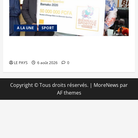
A LA UNE
SPORT
Retour de la biennale sportive : Orange Mali
apporte un soutien de 50 millions FCFA
LE PAYS
6 août 2026
0
Copyright © Tous droits réservés.
|
MoreNews
par
AF themes