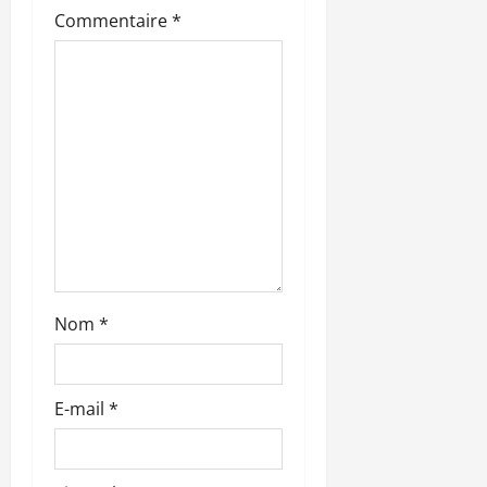
Commentaire
*
d
’
a
r
t
i
c
Nom
*
l
e
E-mail
*