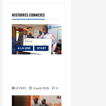
HISTOIRES CONNEXES
A LA UNE
SPORT
Retour de la biennale
sportive : Orange Mali
apporte un soutien de 50
millions FCFA
LE PAYS
6 août 2026
0