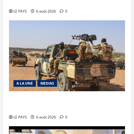
Diplomatie : calme précaire
LE PAYS
6 août 2026
0
A LA UNE
MEDIAS
Tessalit et Tabrichat : La coalition JNIM/FLA
mise en déroute
LE PAYS
6 août 2026
0