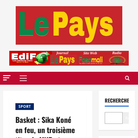
Aller
au
contenu
Menu
principal
RECHERCHER
SPORT
Basket : Sika Koné
Recher
en feu, un troisième