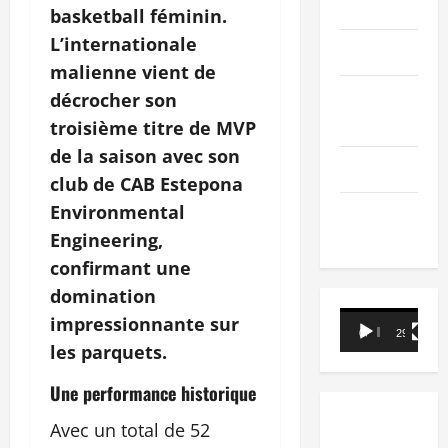
PEOPLE
basketball féminin.
L’internationale
Editorial
malienne vient de
SCIENCES &
décrocher son
TECH
troisième titre de MVP
de la saison avec son
Nécrologie
club de CAB Estepona
Environmental
TRIBUNE
Engineering,
confirmant une
domination
Lecteur
impressionnante sur
00:00
29:21
vidéo
les parquets.
Une performance historique
Avec un total de 52