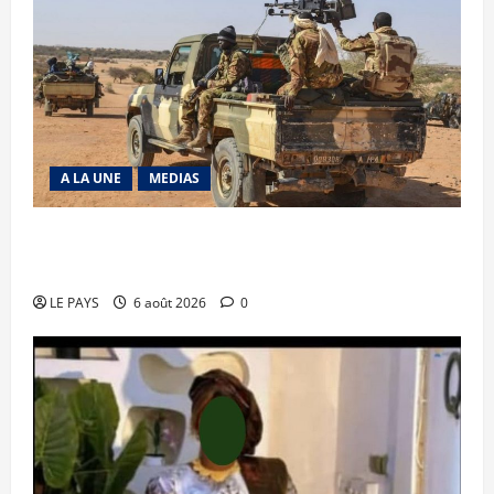
A LA UNE
MEDIAS
Tessalit et Tabrichat : La coalition JNIM/FLA
mise en déroute
LE PAYS
6 août 2026
0