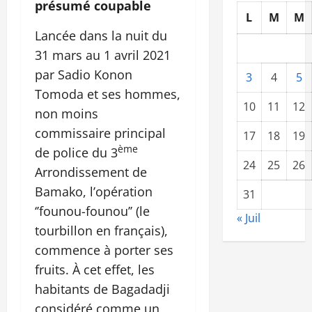
présumé coupable
L
M
M
Lancée dans la nuit du
31 mars au 1 avril 2021
par Sadio Konon
3
4
5
Tomoda et ses hommes,
10
11
12
non moins
commissaire principal
17
18
19
ème
de police du 3
24
25
26
Arrondissement de
Bamako, l’opération
31
‘’founou-founou’’ (le
« Juil
tourbillon en français),
commence à porter ses
fruits. À cet effet, les
habitants de Bagadadji
considéré comme un