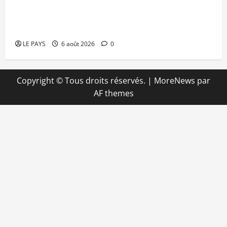
Retour de la biennale sportive : Orange Mali
apporte un soutien de 50 millions FCFA
LE PAYS
6 août 2026
0
Copyright © Tous droits réservés.
|
MoreNews
par
AF themes