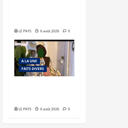
Tessalit et Tabrichat : La
coalition JNIM/FLA mise
en déroute
LE PAYS
6 août 2026
0
A LA UNE
FAITS DIVERS
Kalaban-Coro : ‘’ZA’’ tuée
puis découpée par son
mari
LE PAYS
6 août 2026
0