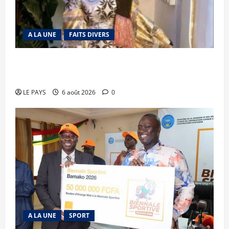
A LA UNE
FAITS DIVERS
Kalaban-Coro : ‘’ZA’’ tuée puis découpée par son
mari
LE PAYS
6 août 2026
0
A LA UNE
SPORT