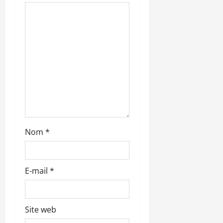
r
t
i
c
l
e
Nom
*
E-mail
*
Site web