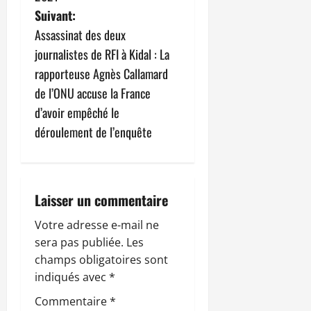
v
Suivant:
Assassinat des deux
i
journalistes de RFI à Kidal : La
g
rapporteuse Agnès Callamard
de l’ONU accuse la France
a
d’avoir empêché le
t
déroulement de l’enquête
i
o
Laisser un commentaire
n
Votre adresse e-mail ne
sera pas publiée.
Les
d
champs obligatoires sont
’
indiqués avec
*
Commentaire
*
a