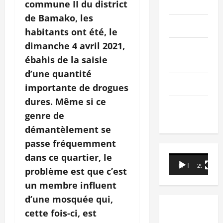
PEOPLE
commune II du district
de Bamako, les
Editorial
habitants ont été, le
dimanche 4 avril 2021,
SCIENCES &
ébahis de la saisie
TECH
d’une quantité
Nécrologie
importante de drogues
dures. Même si ce
TRIBUNE
genre de
démantèlement se
passe fréquemment
dans ce quartier, le
Lecteur
00:00
29:21
problème est que c’est
vidéo
un membre influent
d’une mosquée qui,
cette fois-ci, est