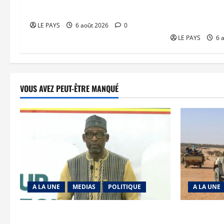
Diplomatie : calme précaire
Tessalit et Tab
JNIM/FLA mise
LE PAYS
6 août 2026
0
LE PAYS
6 
VOUS AVEZ PEUT-ÊTRE MANQUÉ
A LA UNE
MEDIAS
POLITIQUE
A LA UNE
Diplomatie : calme précaire
Tessalit et 