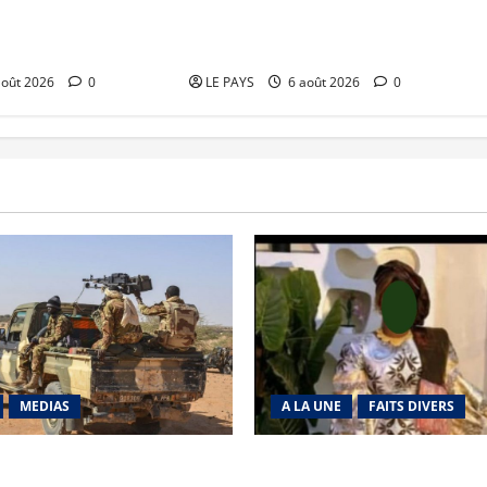
richat : La coalition
Kalaban-Coro : ‘’ZA’’ tuée puis
 en déroute
découpée par son mari
août 2026
0
LE PAYS
6 août 2026
0
MEDIAS
A LA UNE
FAITS DIVERS
Tabrichat : La coalition
Kalaban-Coro : ‘’ZA’’ tuée pu