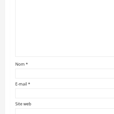
o
n
d
’
a
r
Nom
*
t
i
E-mail
*
c
l
Site web