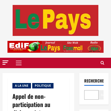
Aller
au
contenu
Menu
principal
RECHERCHER
A LA UNE
POLITIQUE
Appel de non-
Recher
participation au