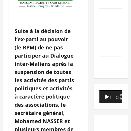
PEOPLE
Editorial
SCIENCES &
Suite à la décision de
TECH
l’ex-parti au pouvoir
(le RPM) de ne pas
Nécrologie
participer au Dialogue
TRIBUNE
inter-Maliens après la
suspension de toutes
les activités des partis
politiques et activités
Lecteur
à caractère politique
00:00
29:21
vidéo
des associations, le
secrétaire général,
Mohamed NASSER et
plusieurs membres de