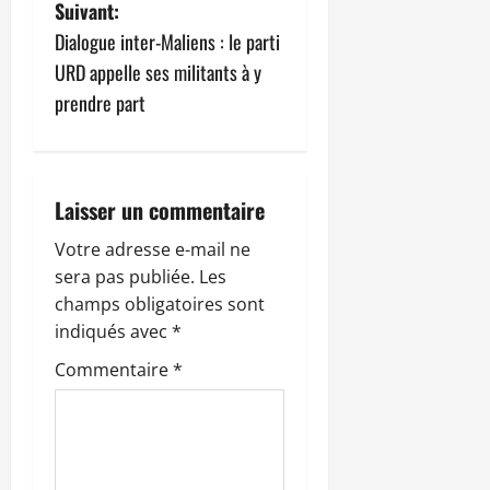
Suivant:
i
Dialogue inter-Maliens : le parti
g
URD appelle ses militants à y
prendre part
a
t
i
Laisser un commentaire
o
Votre adresse e-mail ne
sera pas publiée.
Les
n
champs obligatoires sont
indiqués avec
*
d
Commentaire
*
’
a