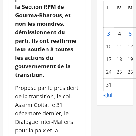
la Section RPM de
L
M
M
Gourma-Rharous, et
non les moindres,
démissionnent du
3
4
5
parti. Ils ont réaffirmé
10
11
12
leur soutien à toutes
les actions du
17
18
19
gouvernement de la
24
25
26
transition.
31
Proposé par le président
« Juil
de la transition, le col.
Assimi Goïta, le 31
décembre dernier, le
Dialogue inter-Maliens
pour la paix et la