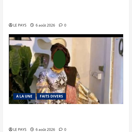
Tessalit et Tabrichat : La coalition JNIM/FLA
mise en déroute
LE PAYS
6 août 2026
0
A LA UNE
FAITS DIVERS
Kalaban-Coro : ‘’ZA’’ tuée puis découpée par son
mari
LE PAYS
6 août 2026
0