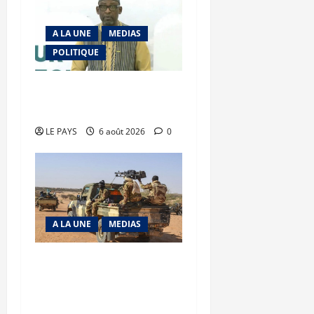
A LA UNE
MEDIAS
POLITIQUE
Diplomatie : calme
précaire
LE PAYS
6 août 2026
0
A LA UNE
MEDIAS
Tessalit et Tabrichat : La
coalition JNIM/FLA mise
en déroute