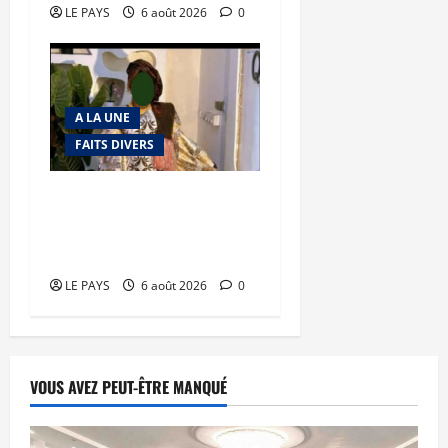
LE PAYS
6 août 2026
0
A LA UNE
FAITS DIVERS
Kalaban-Coro : ‘’ZA’’ tuée
puis découpée par son
mari
LE PAYS
6 août 2026
0
VOUS AVEZ PEUT-ÊTRE MANQUÉ