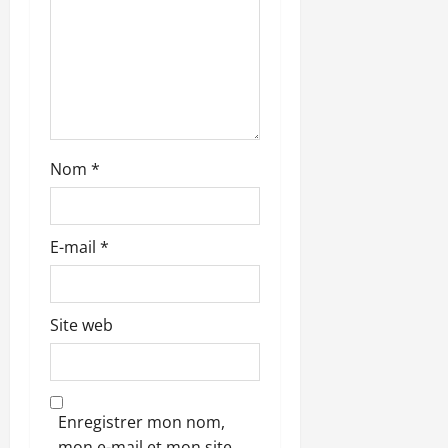
r
t
i
c
l
Nom
*
e
E-mail
*
Site web
Enregistrer mon nom,
mon e-mail et mon site