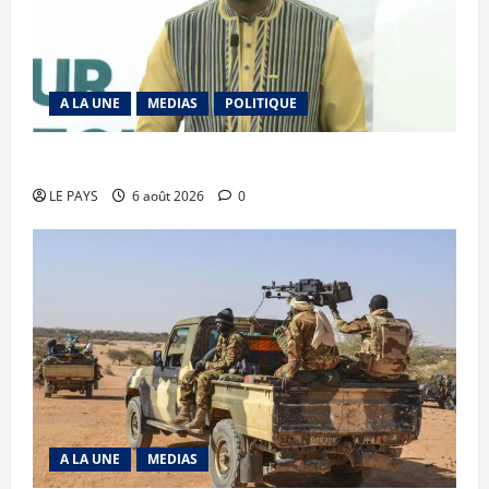
A LA UNE
MEDIAS
POLITIQUE
Diplomatie : calme précaire
LE PAYS
6 août 2026
0
A LA UNE
MEDIAS