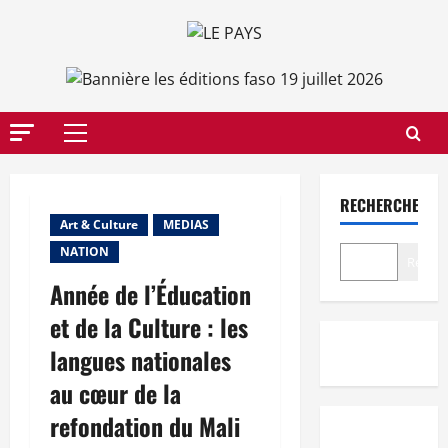
Aller
au
contenu
Menu
principal
RECHERCHER
Art & Culture
MEDIAS
NATION
Recher
Année de l’Éducation
et de la Culture : les
langues nationales
au cœur de la
refondation du Mali