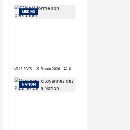
MEDIAS
Renforcement des
capacités : la CANAM
forme son personnel aux
missions de contrôle
externe
LE PAYS
5 août 2026
0
NATION
Vacances citoyennes des
Pupilles de la Nation : le
Gouvernement réaffirme
son engagement en