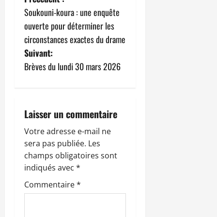
N
Soukouni-koura : une enquête
a
ouverte pour déterminer les
v
circonstances exactes du drame
Suivant:
i
Brèves du lundi 30 mars 2026
g
a
Laisser un commentaire
t
Votre adresse e-mail ne
i
sera pas publiée.
Les
champs obligatoires sont
o
indiqués avec
*
n
Commentaire
*
d