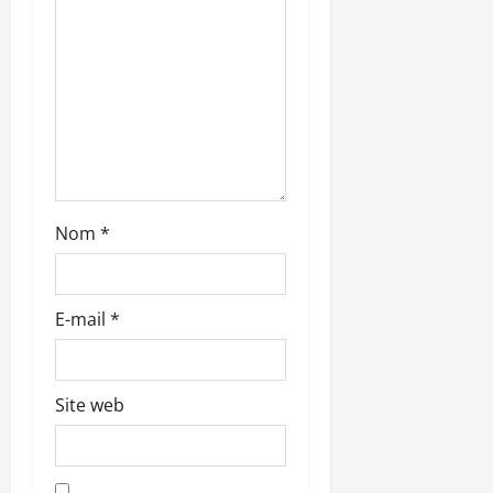
’
a
r
t
i
Nom
*
c
l
E-mail
*
e
Site web