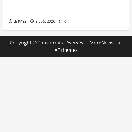
Niamey : Le Mali exporte son modèle de
mobilisation de la diaspora
LE PAYS
3 août 2026
0
Copyright © Tous droits réservés.
|
MoreNews
par
AF themes