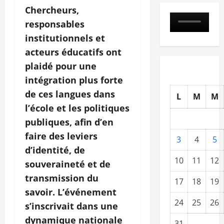
Chercheurs,
responsables
institutionnels et
acteurs éducatifs ont
plaidé pour une
intégration plus forte
de ces langues dans
L
M
M
l’école et les politiques
publiques, afin d’en
faire des leviers
3
4
5
d’identité, de
10
11
12
souveraineté et de
transmission du
17
18
19
savoir. L’événement
24
25
26
s’inscrivait dans une
dynamique nationale
31