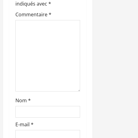
d
indiqués avec
*
’
Commentaire
*
a
r
t
i
c
l
Nom
*
e
E-mail
*