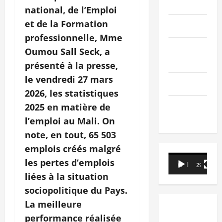
PEOPLE
national, de l’Emploi
et de la Formation
Editorial
professionnelle, Mme
SCIENCES &
Oumou Sall Seck, a
TECH
présenté à la presse,
le vendredi 27 mars
Nécrologie
2026, les statistiques
TRIBUNE
2025 en matière de
l’emploi au Mali. On
note, en tout, 65 503
emplois créés malgré
Lecteur
les pertes d’emplois
00:00
29:21
vidéo
liées à la situation
sociopolitique du Pays.
La meilleure
performance réalisée