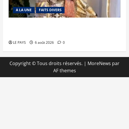
A LA UNE
FAITS DIVERS
Kalaban-Coro : ‘’ZA’’ tuée puis découpée par son
mari
LE PAYS
6 août 2026
0
Copyright © Tous droits réservés.
|
MoreNews
par
AF themes