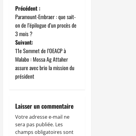
N
Précédent :
Paramount-Embraer : que sait-
a
on de l’épilogue d’un procès de
v
3 mois ?
Suivant:
i
11e Sommet de l’OEACP à
g
Malabo : Mossa Ag Attaher
assure avec brio la mission du
a
président
t
i
Laisser un commentaire
o
Votre adresse e-mail ne
n
sera pas publiée.
Les
champs obligatoires sont