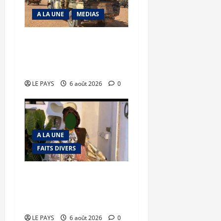
A LA UNE
MEDIAS
Tessalit et Tabrichat : La
coalition JNIM/FLA mise
en déroute
LE PAYS
6 août 2026
0
A LA UNE
FAITS DIVERS
Kalaban-Coro : ‘’ZA’’ tuée
puis découpée par son
mari
LE PAYS
6 août 2026
0