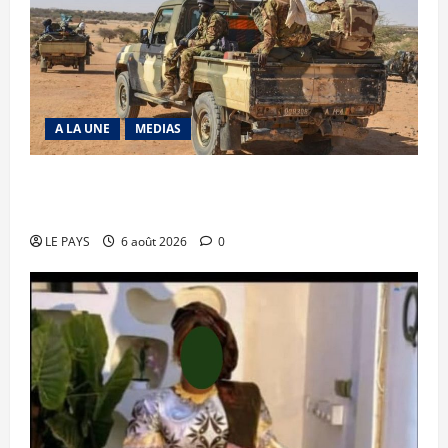
A LA UNE
MEDIAS
Tessalit et Tabrichat : La coalition JNIM/FLA
mise en déroute
LE PAYS
6 août 2026
0