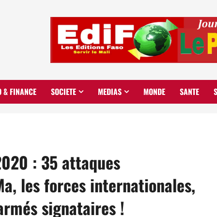
O & FINANCE
SOCIETE
MEDIAS
MONDE
SANTE
2020 : 35 attaques
a, les forces internationales,
rmés signataires !