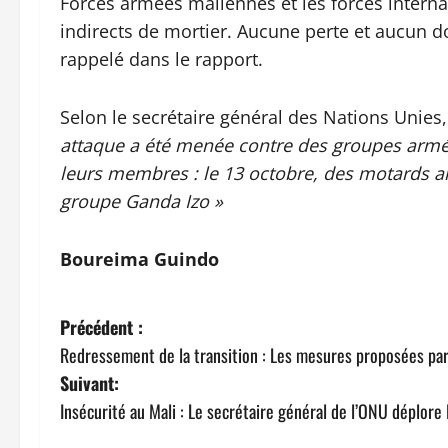
Forces armées maliennes et les forces interna
indirects de mortier. Aucune perte et aucun d
rappelé dans le rapport.
Selon le secrétaire général des Nations Unies,
attaque a été menée contre des groupes armés 
leurs membres : le 13 octobre, des motards a
groupe Ganda Izo »
Boureima Guindo
N
Précédent :
Redressement de la transition : Les mesures proposées par 
a
Suivant:
v
Insécurité au Mali : Le secrétaire général de l’ONU déplore