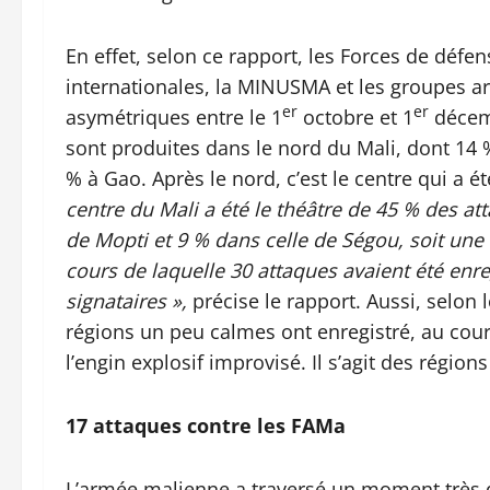
En effet, selon ce rapport, les Forces de défen
internationales, la MINUSMA et les groupes a
er
er
asymétriques entre le 1
octobre et 1
décemb
sont produites dans le nord du Mali, dont 14 
% à Gao. Après le nord, c’est le centre qui a
centre du Mali a été le théâtre de 45 % des at
de Mopti et 9 % dans celle de Ségou, soit une
cours de laquelle 30 attaques avaient été enre
signataires »,
précise le rapport. Aussi, selon 
régions un peu calmes ont enregistré, au cour
l’engin explosif improvisé. Il s’agit des régio
17 attaques contre les FAMa
L’armée malienne a traversé un moment très di