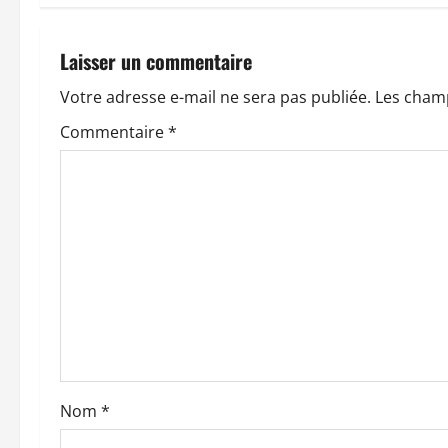
i
g
Laisser un commentaire
a
Votre adresse e-mail ne sera pas publiée.
Les champ
t
Commentaire
*
i
o
n
d
’
a
Nom
*
r