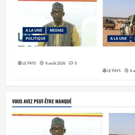
A LA UNE
MEDIAS
POLITIQUE
A LA UNE
Diplomatie : calme précaire
Tessalit et Tab
JNIM/FLA mise
LE PAYS
6 août 2026
0
LE PAYS
6 
VOUS AVEZ PEUT-ÊTRE MANQUÉ