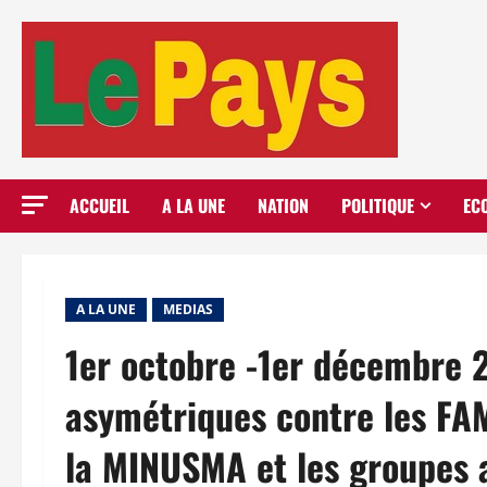
Aller
au
contenu
ACCUEIL
A LA UNE
NATION
POLITIQUE
EC
A LA UNE
MEDIAS
1er octobre -1er décembre 
asymétriques contre les FAM
la MINUSMA et les groupes a