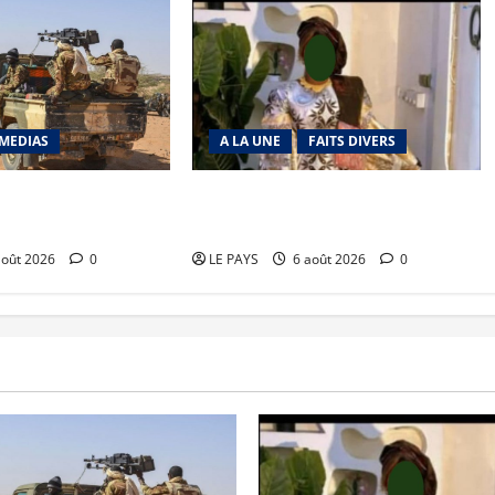
MEDIAS
A LA UNE
FAITS DIVERS
richat : La coalition
Kalaban-Coro : ‘’ZA’’ tuée puis
 en déroute
découpée par son mari
août 2026
0
LE PAYS
6 août 2026
0