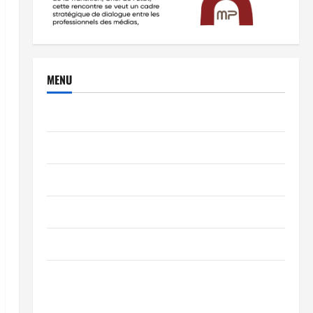
MENU
Brèves
PEOPLE
Editorial
SCIENCES & TECH
Nécrologie
TRIBUNE