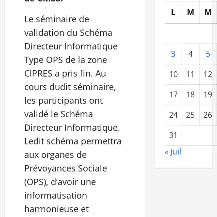
L
M
M
Le séminaire de
validation du Schéma
Directeur Informatique
3
4
5
Type OPS de la zone
CIPRES a pris fin. Au
10
11
12
cours dudit séminaire,
17
18
19
les participants ont
validé le Schéma
24
25
26
Directeur Informatique.
31
Ledit schéma permettra
« Juil
aux organes de
Prévoyances Sociale
(OPS), d’avoir une
informatisation
harmonieuse et