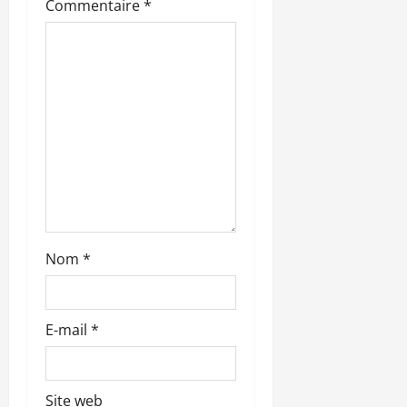
’
Commentaire
*
a
r
t
i
c
l
Nom
*
e
E-mail
*
Site web