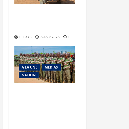
Tessalit et Tabrichat : La
coalition JNIM/FLA mise
en déroute
LE PAYS
6 août 2026
0
A LA UNE
MEDIAS
NATION
Tombouctou-Taoudenni :
394 éléments du
processus DDRI
franchissent une nouvelle
étape