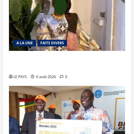
A LA UNE
FAITS DIVERS
Kalaban-Coro : ‘’ZA’’ tuée puis découpée par son
mari
LE PAYS
6 août 2026
0