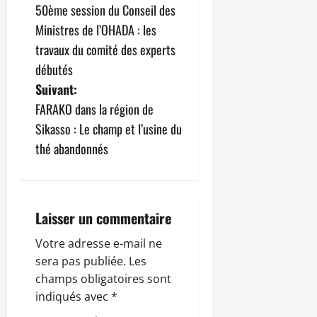
50ème session du Conseil des
a
Ministres de l’OHADA : les
v
travaux du comité des experts
débutés
i
Suivant:
g
FARAKO dans la région de
Sikasso : Le champ et l’usine du
a
thé abandonnés
t
i
Laisser un commentaire
o
Votre adresse e-mail ne
n
sera pas publiée.
Les
champs obligatoires sont
d
indiqués avec
*