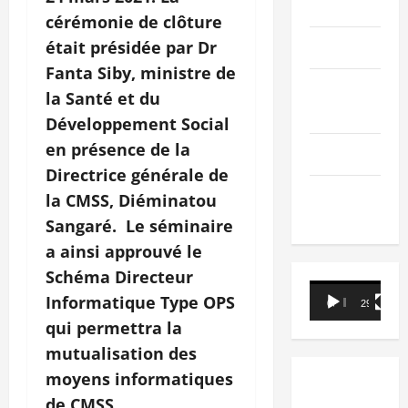
PEOPLE
cérémonie de clôture
était présidée par Dr
Editorial
Fanta Siby, ministre de
SCIENCES &
la Santé et du
TECH
Développement Social
en présence de la
Nécrologie
Directrice générale de
TRIBUNE
la CMSS, Diéminatou
Sangaré. Le séminaire
a ainsi approuvé le
Schéma Directeur
Lecteur
Informatique Type OPS
00:00
29:21
vidéo
qui permettra la
mutualisation des
moyens informatiques
de CMSS.