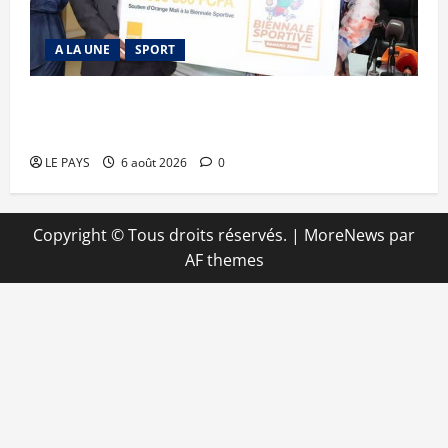
A LA UNE
SPORT
Retour de la biennale sportive : Orange Mali
apporte un soutien de 50 millions FCFA
LE PAYS
6 août 2026
0
Copyright © Tous droits réservés.
|
MoreNews
par
AF themes