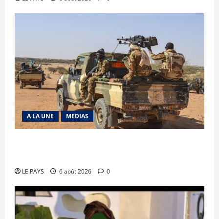
A LA UNE
MEDIAS
Tessalit et Tabrichat : La coalition JNIM/FLA
mise en déroute
LE PAYS
6 août 2026
0