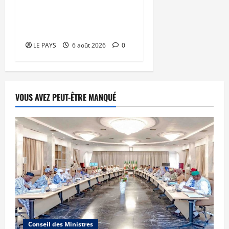
Kalaban-Coro : ‘’ZA’’ tuée
puis découpée par son
mari
LE PAYS
6 août 2026
0
VOUS AVEZ PEUT-ÊTRE MANQUÉ
Conseil des Ministres