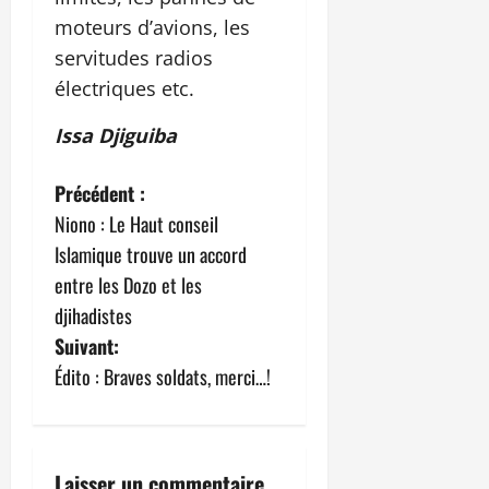
moteurs d’avions, les
servitudes radios
électriques etc.
Issa Djiguiba
N
Précédent :
Niono : Le Haut conseil
a
Islamique trouve un accord
v
entre les Dozo et les
djihadistes
i
Suivant:
g
Édito : Braves soldats, merci…!
a
t
Laisser un commentaire