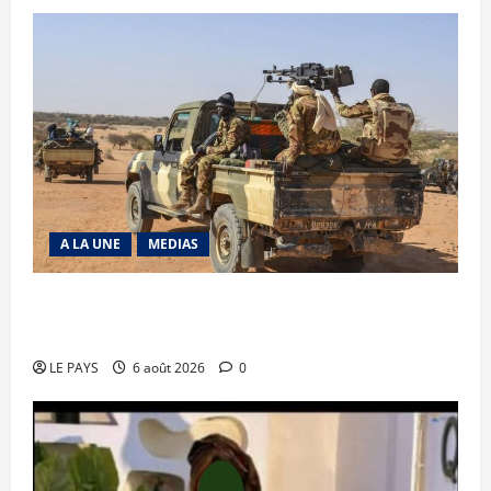
A LA UNE
MEDIAS
Tessalit et Tabrichat : La coalition JNIM/FLA
mise en déroute
LE PAYS
6 août 2026
0