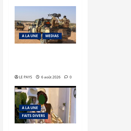
A LA UNE
MEDIAS
Tessalit et Tabrichat : La
coalition JNIM/FLA mise
en déroute
LE PAYS
6 août 2026
0
A LA UNE
FAITS DIVERS