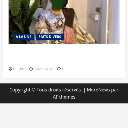
A LA UNE
FAITS DIVERS
Kalaban-Coro : ‘’ZA’’ tuée puis découpée par son
mari
LE PAYS
6 août 2026
0
Copyright © Tous droits réservés.
|
MoreNews
par
AF themes