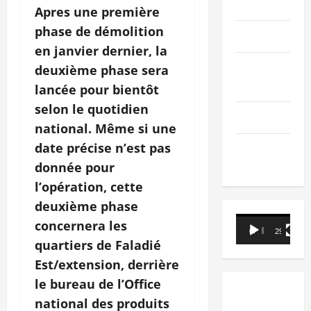
PEOPLE
Apres une première
phase de démolition
Editorial
en janvier dernier, la
SCIENCES &
deuxième phase sera
TECH
lancée pour bientôt
selon le quotidien
Nécrologie
national. Même si une
date précise n’est pas
TRIBUNE
donnée pour
l’opération, cette
deuxième phase
Lecteur
concernera les
00:00
29:21
vidéo
quartiers de Faladié
Est/extension, derrière
le bureau de l’Office
national des produits