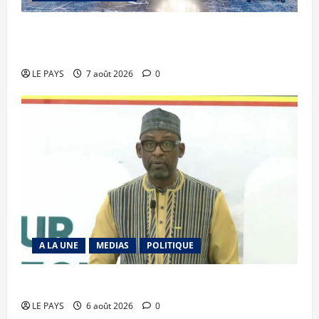
Communique du conseil des ministres du
vendredi 7 aout 2026 CM N°2026-31/SGG
LE PAYS
7 août 2026
0
A LA UNE
MEDIAS
POLITIQUE
Diplomatie : calme précaire
LE PAYS
6 août 2026
0