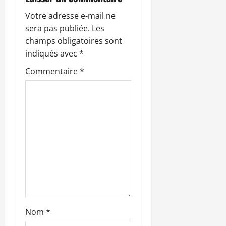
i
Votre adresse e-mail ne
sera pas publiée.
Les
o
champs obligatoires sont
n
indiqués avec
*
Commentaire
*
d
’
a
r
t
i
c
Nom
*