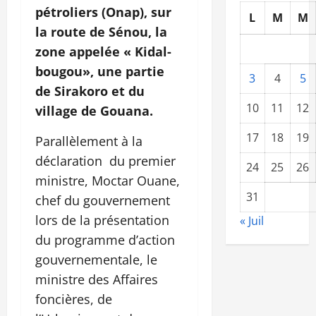
pétroliers (Onap), sur
L
M
M
la route de Sénou, la
zone appelée « Kidal-
bougou», une partie
3
4
5
de Sirakoro et du
10
11
12
village de Gouana.
17
18
19
Parallèlement à la
déclaration du premier
24
25
26
ministre, Moctar Ouane,
31
chef du gouvernement
lors de la présentation
« Juil
du programme d’action
gouvernementale, le
ministre des Affaires
foncières, de