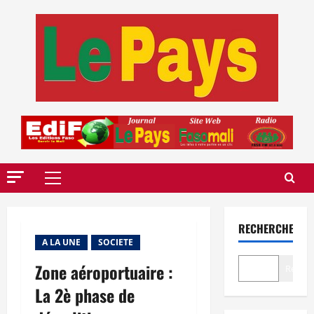
Aller
au
contenu
Menu
principal
RECHERCHER
A LA UNE
SOCIETE
Zone aéroportuaire :
Recher
La 2è phase de