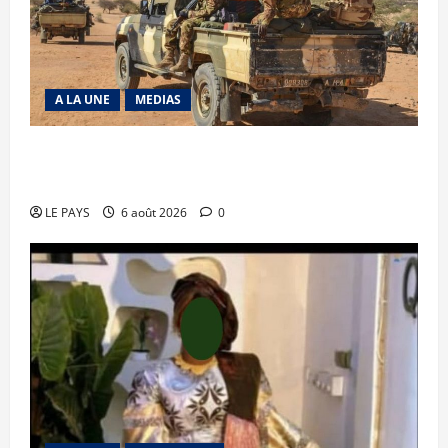
A LA UNE
MEDIAS
Tessalit et Tabrichat : La coalition JNIM/FLA
mise en déroute
LE PAYS
6 août 2026
0