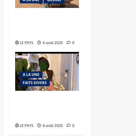
Tessalit et Tabrichat : La
coalition JNIM/FLA mise
en déroute
LE PAYS
6 août 2026
0
A LA UNE
FAITS DIVERS
Kalaban-Coro : ‘’ZA’’ tuée
puis découpée par son
mari
LE PAYS
6 août 2026
0