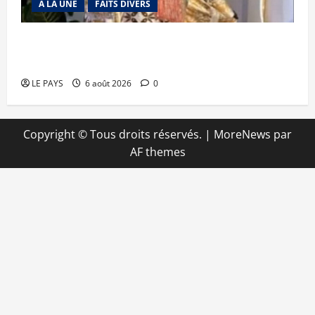
A LA UNE
FAITS DIVERS
Kalaban-Coro : ‘’ZA’’ tuée puis découpée par son
mari
LE PAYS
6 août 2026
0
Copyright © Tous droits réservés.
|
MoreNews
par
AF themes