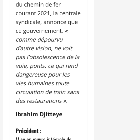
du chemin de fer
courant 2021, la centrale
syndicale, annonce que
ce gouvernement,
«
comme dépourvu
d’autre vision, ne voit
pas l’obsolescence de la
voie, ponts, ce qui rend
dangereuse pour les
vies humaines toute
circulation de train sans
des restaurations ».
Ibrahim Djitteye
N
Précédent :
Mise en œuvre intégrale de