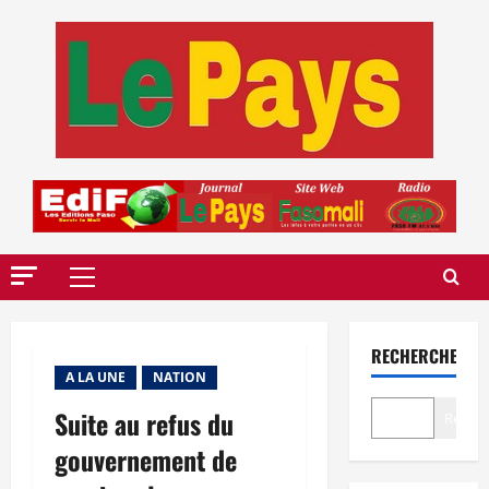
Aller
au
contenu
Menu
principal
RECHERCHER
A LA UNE
NATION
Suite au refus du
Recher
gouvernement de