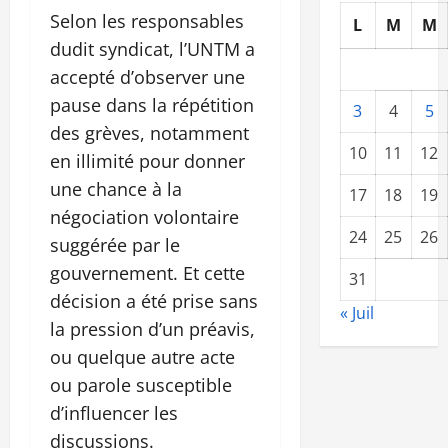
Selon les responsables
L
M
M
dudit syndicat, l’UNTM a
accepté d’observer une
pause dans la répétition
3
4
5
des grèves, notamment
10
11
12
en illimité pour donner
une chance à la
17
18
19
négociation volontaire
24
25
26
suggérée par le
gouvernement. Et cette
31
décision a été prise sans
« Juil
la pression d’un préavis,
ou quelque autre acte
ou parole susceptible
d’influencer les
discussions.