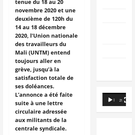
tenue du 18 au 20
PEOPLE
novembre 2020 et une
Editorial
deuxième de 120h du
14 au 18 décembre
SCIENCES &
2020, l’Union nationale
TECH
des travailleurs du
Nécrologie
Mali (UNTM) entend
toujours aller en
TRIBUNE
grève, jusqu’à la
satisfaction totale de
ses doléances.
L’annonce a été faite
Lecteur
00:00
29:21
suite à une lettre
vidéo
circulaire adressée
aux militants de la
centrale syndicale.