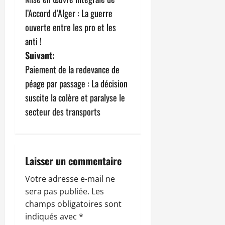
a
l’Accord d’Alger : La guerre
v
ouverte entre les pro et les
anti !
i
Suivant:
g
Paiement de la redevance de
péage par passage : La décision
a
suscite la colère et paralyse le
t
secteur des transports
i
o
Laisser un commentaire
n
Votre adresse e-mail ne
sera pas publiée.
Les
d
champs obligatoires sont
’
indiqués avec
*