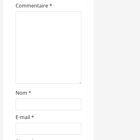
Commentaire
*
a
r
t
i
c
l
e
Nom
*
E-mail
*