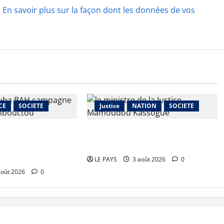
.
En savoir plus sur la façon dont les données de vos
CE
SOCIETE
Justice
NATION
SOCIETE
le ministre Youba
Dépravation des mœurs : le
 la mise en œuvre du
ministre Kassogué serre la vis
gne agricole
LE PAYS
3 août 2026
0
août 2026
0