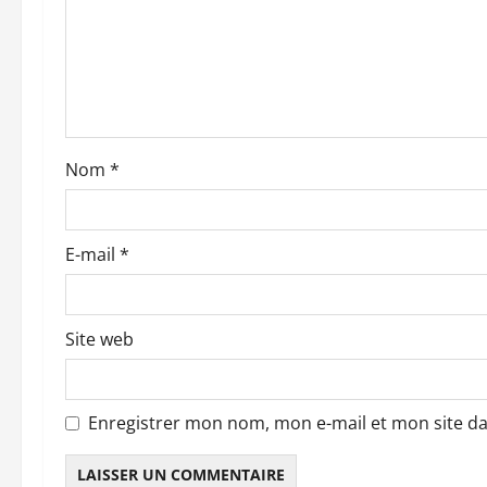
n
d
’
a
Nom
*
r
t
E-mail
*
i
c
Site web
l
e
Enregistrer mon nom, mon e-mail et mon site d