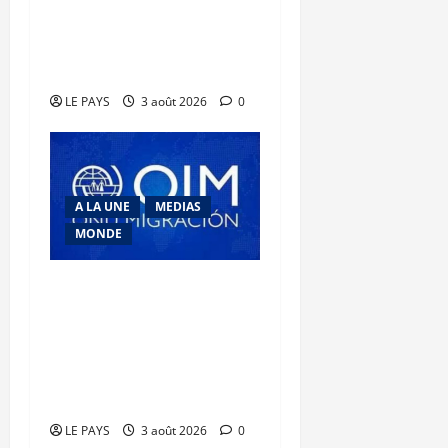
2026 : La marche de l’AES
vers la souveraineté
numérique
LE PAYS
3 août 2026
0
A LA UNE
MEDIAS
MONDE
Traite des personnes :
l’OIM alerte sur l’essor
des arnaques en ligne en
Afrique de l’Ouest et du
Centre
LE PAYS
3 août 2026
0