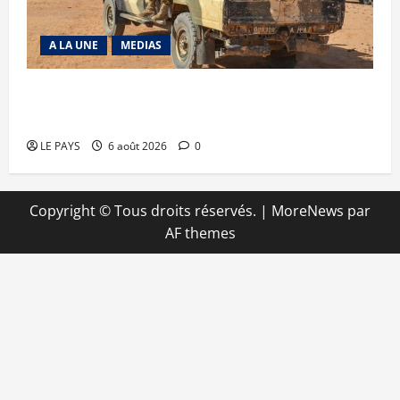
A LA UNE
MEDIAS
Tessalit et Tabrichat : La coalition JNIM/FLA
mise en déroute
LE PAYS
6 août 2026
0
Copyright © Tous droits réservés.
|
MoreNews
par
AF themes