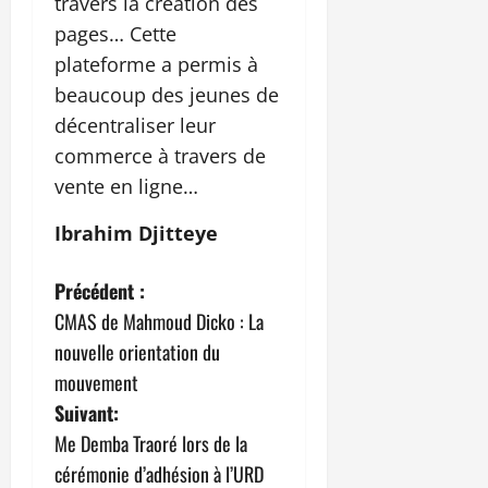
travers la création des
pages… Cette
plateforme a permis à
beaucoup des jeunes de
décentraliser leur
commerce à travers de
vente en ligne…
Ibrahim Djitteye
N
Précédent :
CMAS de Mahmoud Dicko : La
a
nouvelle orientation du
v
mouvement
Suivant:
i
Me Demba Traoré lors de la
g
cérémonie d’adhésion à l’URD