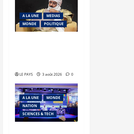
A LA UNE
MEDIAS
MONDE
POLITIQUE
Niamey : Le Mali exporte
son modèle de
mobilisation de la
diaspora
LE PAYS
3 août 2026
0
A LA UNE
MONDE
NATION
SCIENCES & TECH
Semaine du Numérique