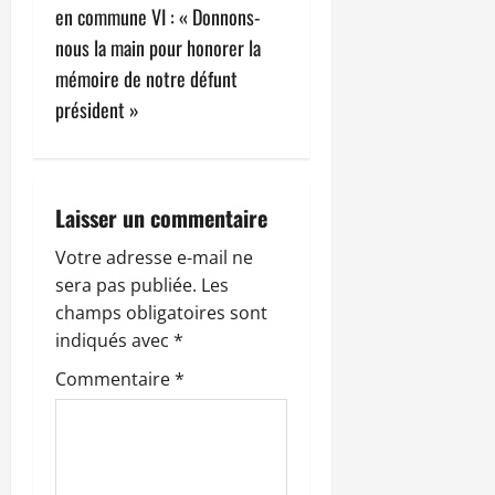
en commune VI : « Donnons-
a
nous la main pour honorer la
t
mémoire de notre défunt
président »
i
o
n
Laisser un commentaire
d
Votre adresse e-mail ne
sera pas publiée.
Les
’
champs obligatoires sont
indiqués avec
*
a
Commentaire
*
r
t