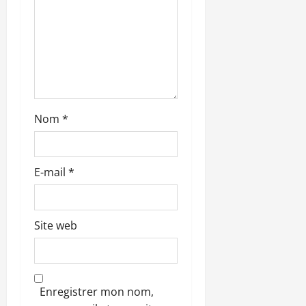
i
c
l
e
Nom
*
E-mail
*
Site web
Enregistrer mon nom,