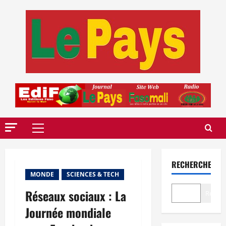
Aller
au
contenu
Menu
principal
RECHERCHER
MONDE
SCIENCES & TECH
Réseaux sociaux : La
Recher
Journée mondiale