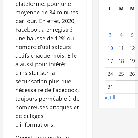
plateforme, pour une
L
M
M
moyenne de 34 minutes
par jour. En effet, 2020,
Facebook a enregistré
3
4
5
une hausse de 12% du
nombre d’utilisateurs
10
11
12
actifs chaque mois. Elle
17
18
19
a aussi pour intérêt
d’insister sur la
24
25
26
sécurisation plus que
31
nécessaire de Facebook,
« Juil
toujours perméable à de
nombreuses attaques et
de pillages
d’informations.
Ouvert au monde en