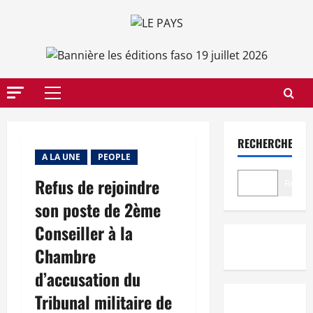
Aller
au
contenu
Menu
principal
RECHERCHER
A LA UNE
PEOPLE
Refus de rejoindre
Recher
son poste de 2ème
Conseiller à la
Chambre
d’accusation du
Tribunal militaire de