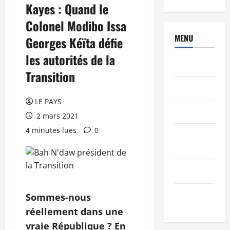
Kayes : Quand le
Colonel Modibo Issa
MENU
Georges Kéïta défie
les autorités de la
Brèves
Transition
PEOPLE
LE PAYS
Editorial
2 mars 2021
4 minutes lues
0
SCIENCES &
TECH
Nécrologie
TRIBUNE
Sommes-nous
réellement dans une
vraie République ? En