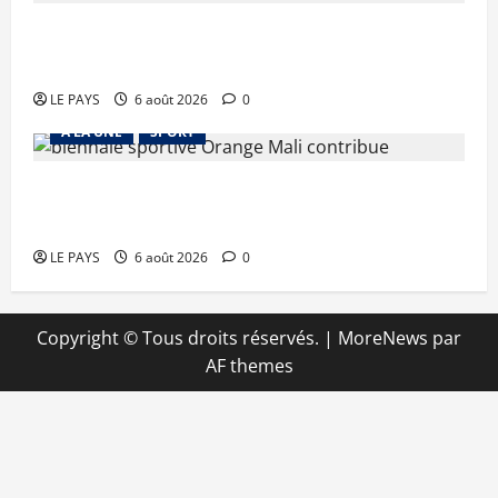
Kalaban-Coro : ‘’ZA’’ tuée puis découpée par son
mari
LE PAYS
6 août 2026
0
A LA UNE
SPORT
Retour de la biennale sportive : Orange Mali
apporte un soutien de 50 millions FCFA
LE PAYS
6 août 2026
0
Copyright © Tous droits réservés.
|
MoreNews
par
AF themes