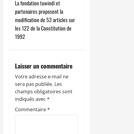
La fondation tuwindi et
a
partenaires proposent la
t
modification de 53 articles sur
les 122 de la Constitution de
i
1992
o
n
Laisser un commentaire
d
Votre adresse e-mail ne
’
sera pas publiée.
Les
champs obligatoires sont
a
indiqués avec
*
r
Commentaire
*
t