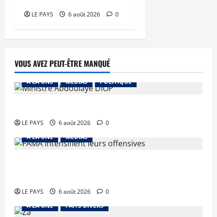
mari
LE PAYS
6 août 2026
0
VOUS AVEZ PEUT-ÊTRE MANQUÉ
A LA UNE
MEDIAS
POLITIQUE
Diplomatie : calme précaire
LE PAYS
6 août 2026
0
A LA UNE
MEDIAS
Tessalit et Tabrichat : La coalition JNIM/FLA
mise en déroute
LE PAYS
6 août 2026
0
A LA UNE
FAITS DIVERS