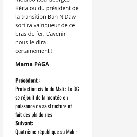
Kéïta ou du président de
la transition Bah N’Daw
sortira vainqueur de ce
bras de fer. L’avenir
nous le dira
certainement !
Mama PAGA
N
Précédent :
Protection civile du Mali : Le DG
a
se réjouit de la montée en
v
puissance de sa structure et
fait des plaidoiries
i
Suivant:
g
Quatrième république au Mali :