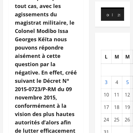
tout cas, avec les
Lecteur
agissements du
00:00
29:21
vidéo
magistrat militaire, le
Colonel Modibo Issa
Georges Kéïta nous
pouvons répondre
aisément à cette
L
M
M
question par la
négative. En effet, créé
suivant le Décret N°
3
4
5
2015-0723/P-RM du 09
10
11
12
novembre 2015,
conformément à la
17
18
19
vision des plus hautes
24
25
26
autorités d’alors afin
de lutter efficacement
31