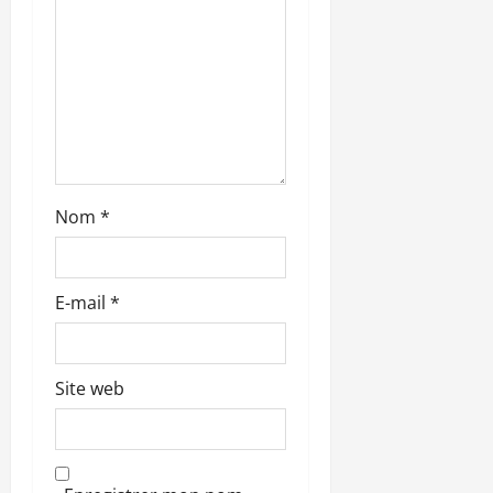
i
c
l
e
Nom
*
E-mail
*
Site web