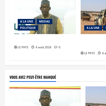
A LA UNE
MEDIAS
POLITIQUE
A LA UNE
Diplomatie : calme précaire
Tessalit et Tab
JNIM/FLA mise
LE PAYS
6 août 2026
0
LE PAYS
6 
VOUS AVEZ PEUT-ÊTRE MANQUÉ