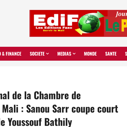
O & FINANCE
SOCIETE
MEDIAS
MONDE
SANTE
nal de la Chambre de
 Mali : Sanou Sarr coupe court
e Youssouf Bathily