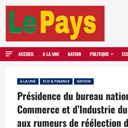
Aller
au
contenu
ACCUEIL
A LA UNE
NATION
POLITIQUE
EC
A LA UNE
ECO & FINANCE
NATION
Présidence du bureau natio
Commerce et d’Industrie du
aux rumeurs de réélection d