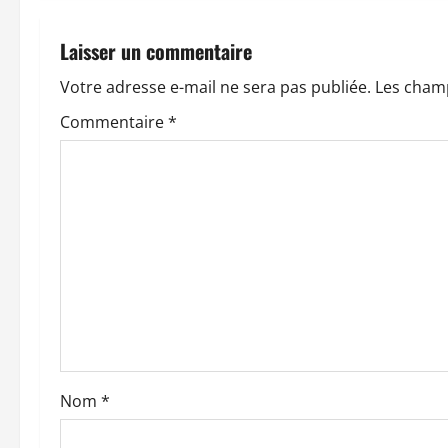
a
Laisser un commentaire
t
Votre adresse e-mail ne sera pas publiée.
Les champ
i
Commentaire
*
o
n
d
’
a
r
t
Nom
*