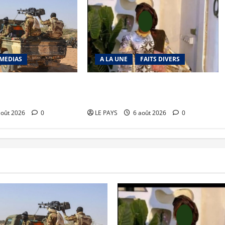
MEDIAS
A LA UNE
FAITS DIVERS
richat : La coalition
Kalaban-Coro : ‘’ZA’’ tuée puis
 en déroute
découpée par son mari
août 2026
0
LE PAYS
6 août 2026
0