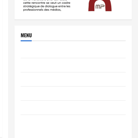
MENU
Brèves
PEOPLE
Editorial
SCIENCES & TECH
Nécrologie
TRIBUNE