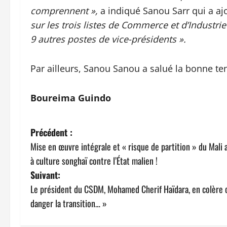
comprennent »,
a indiqué Sanou Sarr qui a aj
sur les trois listes de Commerce et d’Industr
9 autres postes de vice-présidents ».
Par ailleurs, Sanou Sanou a salué la bonne te
Boureima Guindo
N
Précédent :
Mise en œuvre intégrale et « risque de partition » du Mali
a
à culture songhaï contre l’État malien !
v
Suivant:
Le président du CSDM, Mohamed Cherif Haïdara, en colère c
i
danger la transition… »
g