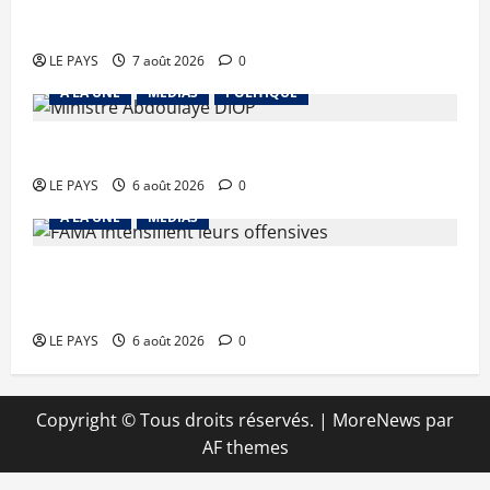
vendredi 7 aout 2026 CM N°2026-31/SGG
LE PAYS
7 août 2026
0
A LA UNE
MEDIAS
POLITIQUE
Diplomatie : calme précaire
LE PAYS
6 août 2026
0
A LA UNE
MEDIAS
Tessalit et Tabrichat : La coalition JNIM/FLA
mise en déroute
LE PAYS
6 août 2026
0
Copyright © Tous droits réservés.
|
MoreNews
par
AF themes