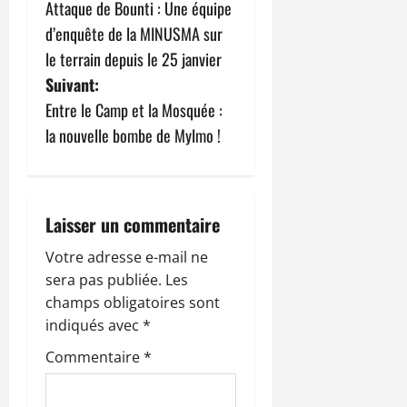
Attaque de Bounti : Une équipe
a
d’enquête de la MINUSMA sur
v
le terrain depuis le 25 janvier
Suivant:
i
Entre le Camp et la Mosquée :
g
la nouvelle bombe de Mylmo !
a
t
Laisser un commentaire
i
Votre adresse e-mail ne
sera pas publiée.
Les
o
champs obligatoires sont
n
indiqués avec
*
Commentaire
*
d