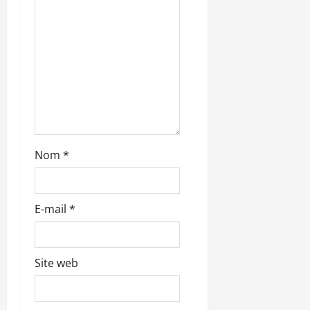
’
a
r
t
i
c
Nom
*
l
e
E-mail
*
Site web