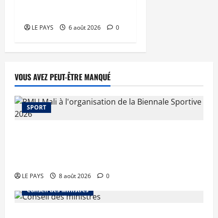
mari
LE PAYS
6 août 2026
0
VOUS AVEZ PEUT-ÊTRE MANQUÉ
SPORT
Le PMU Mali apporte une contribution de 50
millions de FCFA à l’organisation de la Biennale
Sportive 2026
LE PAYS
8 août 2026
0
Conseil des Ministres
Communique du conseil des ministres du