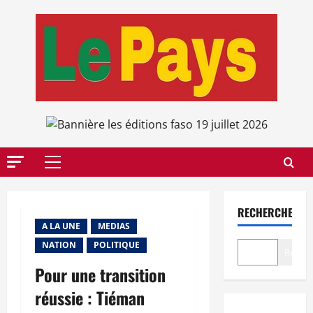
Aller
au
contenu
Menu
principal
RECHERCHER
A LA UNE
MEDIAS
NATION
POLITIQUE
Recher
Pour une transition
réussie : Tiéman