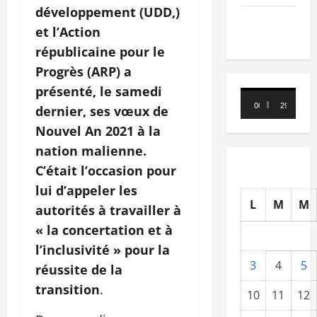
développement (UDD,)
TRIBUNE
et l’Action
républicaine pour le
Progrès (ARP) a
présenté, le samedi
Lecteur
00:00
29:21
dernier, ses vœux de
vidéo
Nouvel An 2021 à la
nation malienne.
C’était l’occasion pour
lui d’appeler les
L
M
M
autorités à travailler à
« la concertation et à
l’inclusivité » pour la
3
4
5
réussite de la
transition
.
10
11
12