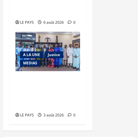
prison, Chahana Takiou
écope de douze mois
LE PAYS
6 août 2026
0
A LA UNE
Justice
MEDIAS
Justice – presse : Le
garde des Sceaux reçoit
une délégation des
faîtières
LE PAYS
3 août 2026
0