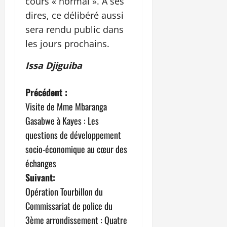
cours « normal ». A ses
dires, ce délibéré aussi
sera rendu public dans
les jours prochains.
Issa Djiguiba
N
Précédent :
Visite de Mme Mbaranga
a
Gasabwe à Kayes : Les
v
questions de développement
socio-économique au cœur des
i
échanges
g
Suivant:
Opération Tourbillon du
a
Commissariat de police du
t
3ème arrondissement : Quatre