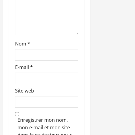
l
e
Nom
*
E-mail
*
Site web
Enregistrer mon nom,
mon e-mail et mon site
dans le navigateur pour