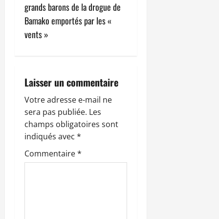
grands barons de la drogue de
i
Bamako emportés par les «
o
vents »
n
d
Laisser un commentaire
’
Votre adresse e-mail ne
sera pas publiée.
Les
a
champs obligatoires sont
r
indiqués avec
*
Commentaire
*
t
i
c