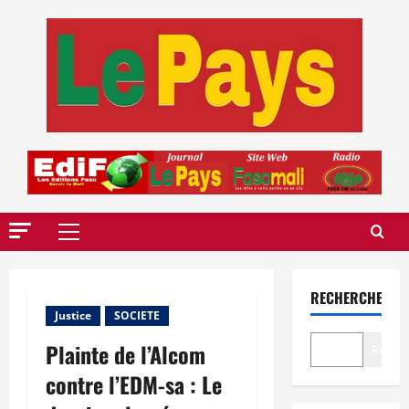
Aller
au
contenu
Menu
principal
RECHERCHER
Justice
SOCIETE
Plainte de l’Alcom
Recher
contre l’EDM-sa : Le