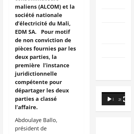
PEOPLE
maliens (ALCOM) et la
société nationale
Editorial
d’électricité du Mali,
SCIENCES &
EDM SA. Pour motif
TECH
de non conviction de
pièces fournies par les
Nécrologie
deux parties, la
TRIBUNE
première l’instance
juridictionnelle
compétente pour
départager les deux
Lecteur
parties a classé
00:00
29:21
vidéo
l’affaire.
Abdoulaye Ballo,
président de