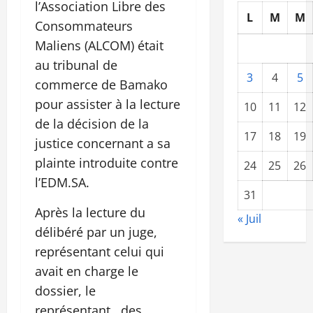
l’Association Libre des
L
M
M
Consommateurs
Maliens (ALCOM) était
au tribunal de
3
4
5
commerce de Bamako
pour assister à la lecture
10
11
12
de la décision de la
17
18
19
justice concernant a sa
plainte introduite contre
24
25
26
l’EDM.SA.
31
Après la lecture du
« Juil
délibéré par un juge,
représentant celui qui
avait en charge le
dossier, le
représentant des