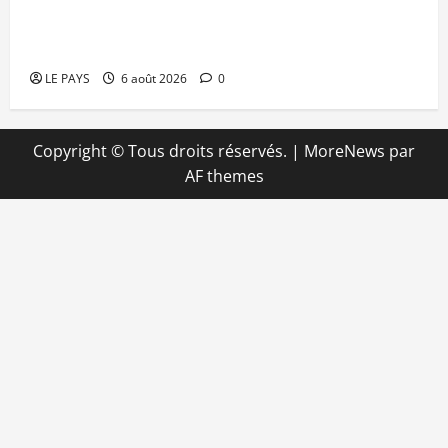
Kalaban-Coro : ‘’ZA’’ tuée puis découpée par son
mari
LE PAYS
6 août 2026
0
Copyright © Tous droits réservés.
|
MoreNews
par
AF themes