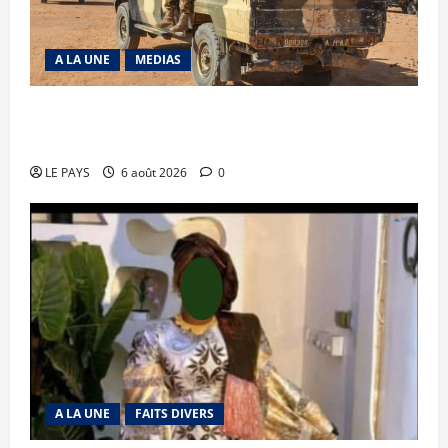
A LA UNE
MEDIAS
Tessalit et Tabrichat : La coalition JNIM/FLA
mise en déroute
LE PAYS
6 août 2026
0
A LA UNE
FAITS DIVERS