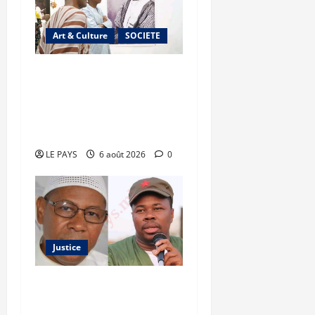
Art & Culture
SOCIETE
Musée national du Mali :
TƐGƐNƆ au service de la
valorisation du
patrimoine
LE PAYS
6 août 2026
0
Justice
Justice : Ben le Cerveau
condamné à cinq ans de