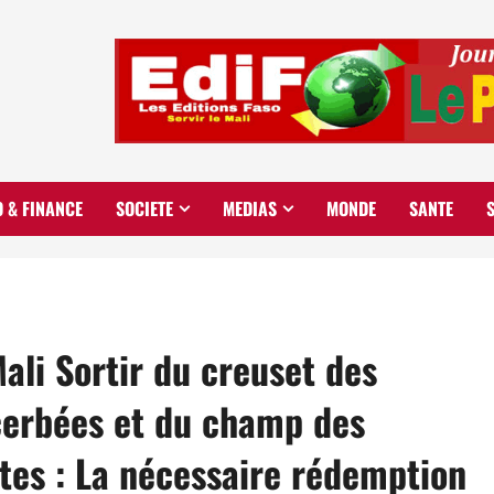
O & FINANCE
SOCIETE
MEDIAS
MONDE
SANTE
ali Sortir du creuset des
acerbées et du champ des
es : La nécessaire rédemption