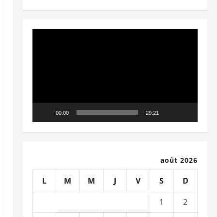
Lecteur
vidéo
00:00
29:21
août 2026
L
M
M
J
V
S
D
1
2