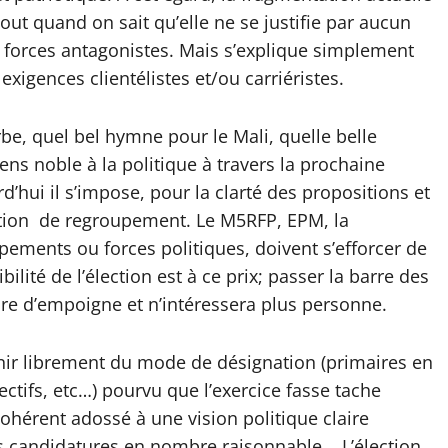
out quand on sait qu’elle ne se justifie par aucun
forces antagonistes. Mais s’explique simplement
 exigences clientélistes et/ou carriéristes.
be, quel bel hymne pour le Mali, quelle belle
ns noble à la politique à travers la prochaine
d’hui il s’impose, pour la clarté des propositions et
tion de regroupement. Le M5RFP, EPM, la
upements ou forces politiques, doivent s’efforcer de
lité de l’élection est à ce prix; passer la barre des
oire d’empoigne et n’intéressera plus personne.
nir librement du mode de désignation (primaires en
jectifs, etc…) pourvu que l’exercice fasse tache
ohérent adossé à une vision politique claire
es candidatures en nombre raisonnable. L’élection