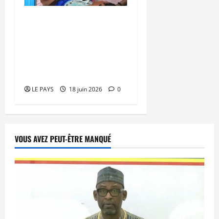
Santé maternelle :
Lisbonne mobilise le
monde pour combler le
déficit de près d’un
million de sages-femmes
LE PAYS
18 juin 2026
0
VOUS AVEZ PEUT-ÊTRE MANQUÉ