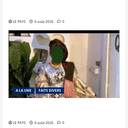
Tessalit et Tabrichat : La coalition JNIM/FLA
mise en déroute
LE PAYS
6 août 2026
0
A LA UNE
FAITS DIVERS
Kalaban-Coro : ‘’ZA’’ tuée puis découpée par son
mari
LE PAYS
6 août 2026
0