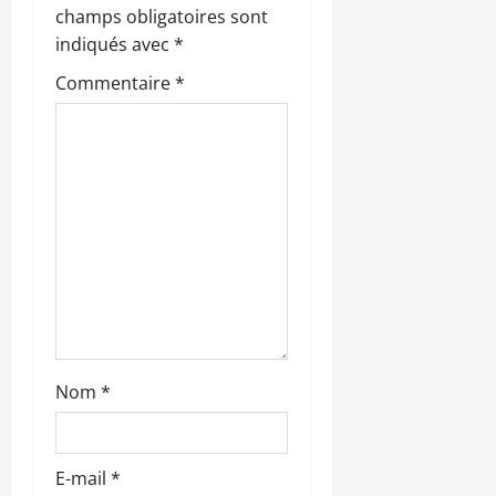
n
champs obligatoires sont
indiqués avec
*
d
Commentaire
*
’
a
r
t
i
c
l
Nom
*
e
E-mail
*