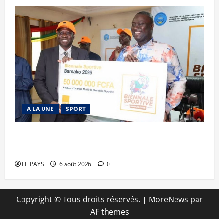
A LA UNE
SPORT
Retour de la biennale sportive : Orange Mali
apporte un soutien de 50 millions FCFA
LE PAYS
6 août 2026
0
Copyright © Tous droits réservés.
|
MoreNews
par
AF themes