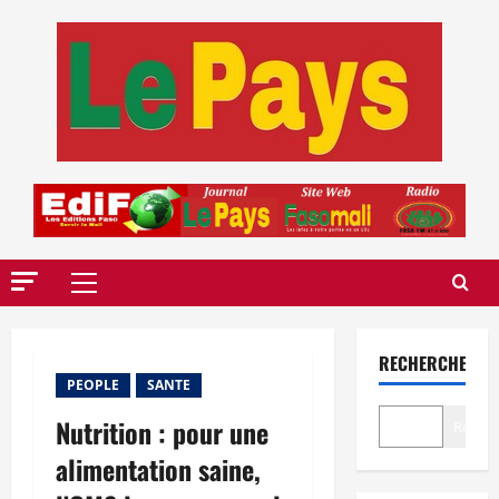
Aller
au
contenu
Menu
principal
RECHERCHER
PEOPLE
SANTE
Nutrition : pour une
Recher
alimentation saine,