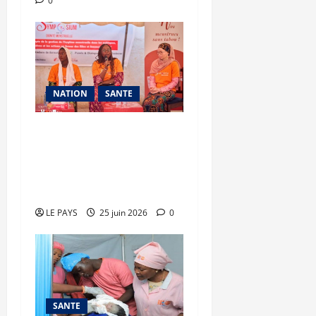
0
NATION
SANTE
Dignité menstruelle : « La
Femme en Moi » donne la
parole aux filles à
Niamakoro
LE PAYS
25 juin 2026
0
SANTE