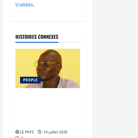
traitées
.
HISTOIRES CONNEXES
PEOPLE
La jeunesse au cœur du
développement : Tidiane
Traoré présente son
troisième ouvrage
LE PAYS
16 juillet 2026