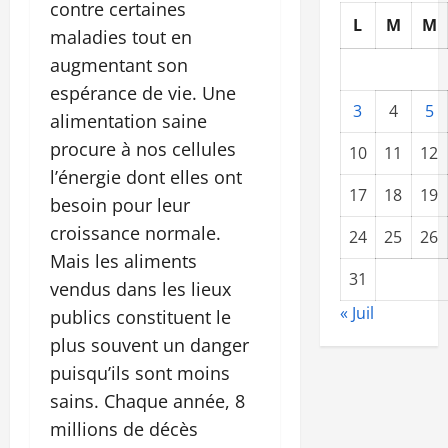
contre certaines
L
M
M
maladies tout en
augmentant son
espérance de vie. Une
3
4
5
alimentation saine
procure à nos cellules
10
11
12
l’énergie dont elles ont
17
18
19
besoin pour leur
croissance normale.
24
25
26
Mais les aliments
31
vendus dans les lieux
« Juil
publics constituent le
plus souvent un danger
puisqu’ils sont moins
sains. Chaque année, 8
millions de décès