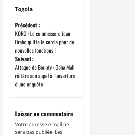
Togola
N
Précédent :
KORO : Le commissaire Jean
a
Drabo quitte le cercle pour de
v
nouvelles fonctions !
Suivant:
i
Attaque de Bounty : Ocha Mali
g
réitère son appel à l’ouverture
d’une enquête
a
t
i
Laisser un commentaire
o
Votre adresse e-mail ne
sera pas publiée.
Les