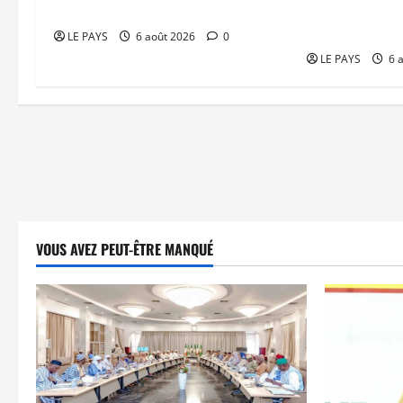
Diplomatie : calme précaire
Tessalit et Tab
JNIM/FLA mise
LE PAYS
6 août 2026
0
LE PAYS
6 
VOUS AVEZ PEUT-ÊTRE MANQUÉ