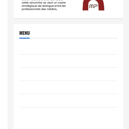
MENU
Brèves
PEOPLE
Editorial
SCIENCES & TECH
Nécrologie
TRIBUNE