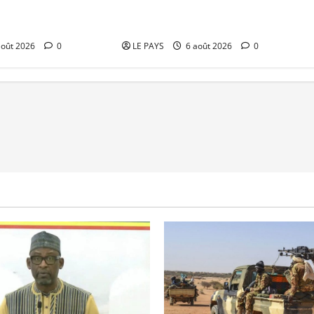
richat : La coalition
Kalaban-Coro : ‘’ZA’’ tuée puis
 en déroute
découpée par son mari
août 2026
0
LE PAYS
6 août 2026
0