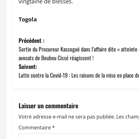
vingtaine de blessés.
Togola
N
Précédent :
Sortie du Procureur Kassogué dans l’affaire dite « atteinte à 
a
avocats de Boubou Cissé réagissent !
v
Suivant:
Lutte contre la Covid-19 : Les raisons de la mise en place d
i
g
a
Laisser un commentaire
t
Votre adresse e-mail ne sera pas publiée.
Les champ
Commentaire
*
i