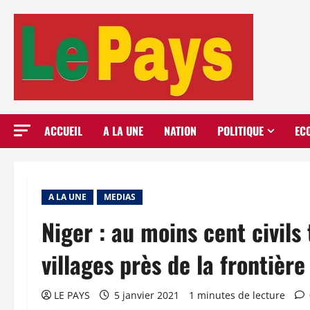
Aller
au
contenu
ACCUEIL
A LA UNE
NATION
POLITIQUE
EC
A LA UNE
MEDIAS
Niger : au moins cent civils
villages près de la frontièr
LE PAYS
5 janvier 2021
1 minutes de lecture