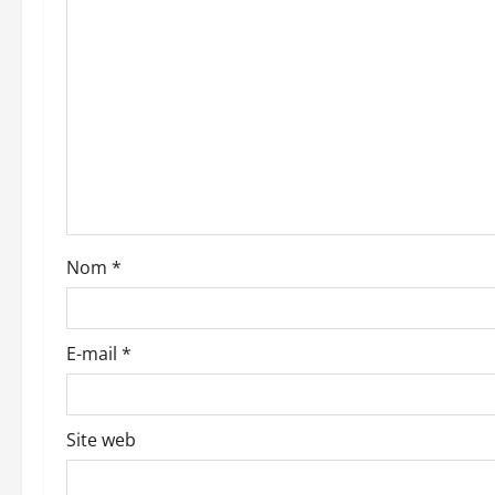
o
n
d
’
a
r
Nom
*
t
i
E-mail
*
c
l
Site web
e