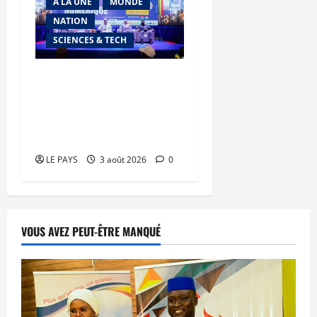
A LA UNE
MONDE
NATION
SCIENCES & TECH
Semaine du Numérique
2026 : La marche de l’AES
vers la souveraineté
numérique
LE PAYS
3 août 2026
0
VOUS AVEZ PEUT-ÊTRE MANQUÉ