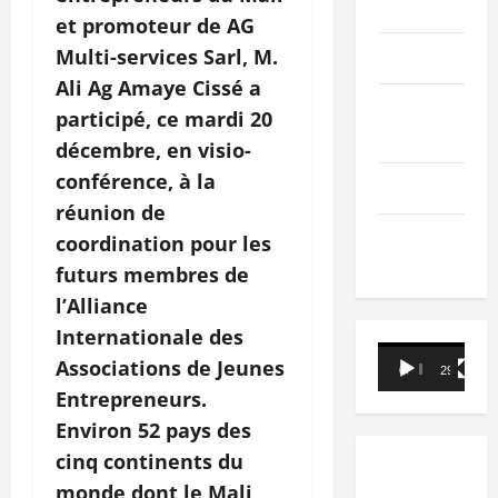
PEOPLE
et promoteur de AG
Multi-services Sarl, M.
Editorial
Ali Ag Amaye Cissé a
SCIENCES &
participé, ce mardi 20
TECH
décembre, en visio-
conférence, à la
Nécrologie
réunion de
TRIBUNE
coordination pour les
futurs membres de
l’Alliance
Internationale des
Lecteur
Associations de Jeunes
00:00
29:21
vidéo
Entrepreneurs.
Environ 52 pays des
cinq continents du
monde dont le Mali