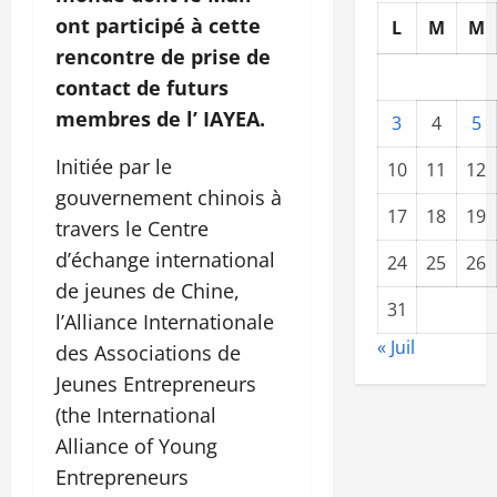
ont participé à cette
L
M
M
rencontre de prise de
contact de futurs
membres de l’ IAYEA.
3
4
5
Initiée par le
10
11
12
gouvernement chinois à
17
18
19
travers le Centre
d’échange international
24
25
26
de jeunes de Chine,
31
l’Alliance Internationale
« Juil
des Associations de
Jeunes Entrepreneurs
(the International
Alliance of Young
Entrepreneurs