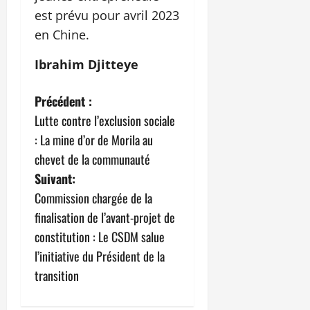
est prévu pour avril 2023
en Chine.
Ibrahim Djitteye
N
Précédent :
Lutte contre l’exclusion sociale
a
: La mine d’or de Morila au
v
chevet de la communauté
Suivant:
i
Commission chargée de la
g
finalisation de l’avant-projet de
constitution : Le CSDM salue
a
l’initiative du Président de la
t
transition
i