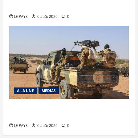
Diplomatie : calme précaire
LE PAYS
6 août 2026
0
A LA UNE
MEDIAS
Tessalit et Tabrichat : La coalition JNIM/FLA
mise en déroute
LE PAYS
6 août 2026
0