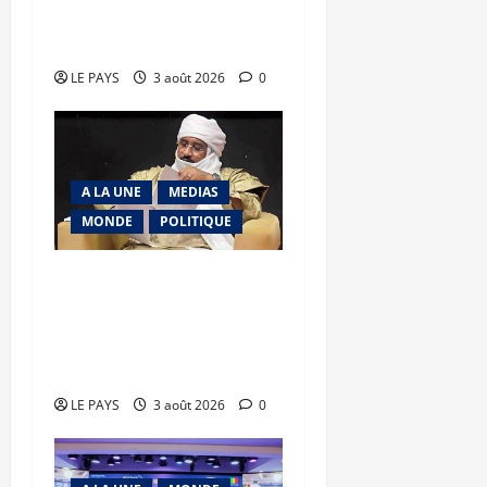
futuriste du Général
d’Armée Assimi Goïta
LE PAYS
3 août 2026
0
A LA UNE
MEDIAS
MONDE
POLITIQUE
Niamey : Le Mali exporte
son modèle de
mobilisation de la
diaspora
LE PAYS
3 août 2026
0