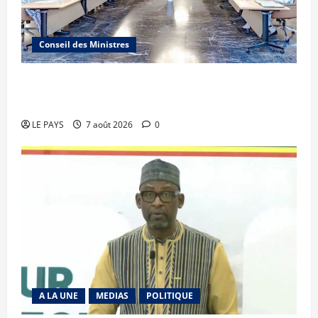
Conseil des Ministres
Communique du conseil des ministres du
vendredi 7 aout 2026 CM N°2026-31/SGG
LE PAYS
7 août 2026
0
A LA UNE
MEDIAS
POLITIQUE