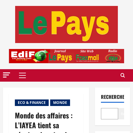
Aller
au
contenu
Menu
principal
RECHERCHER
ECO & FINANCE
MONDE
Monde des affaires :
Recher
L’IAYEA tient sa