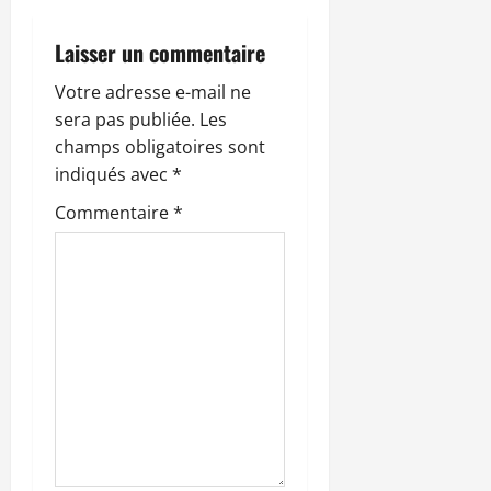
o
Laisser un commentaire
n
Votre adresse e-mail ne
sera pas publiée.
Les
d
champs obligatoires sont
’
indiqués avec
*
Commentaire
*
a
r
t
i
c
l