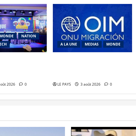
MONDE
NATION
TECH
A LA UNE
MEDIAS
MONDE
mérique 2026 : La
Traite des personnes : l’OIM alerte
S vers la
sur l’essor des arnaques en ligne
numérique
en Afrique de l’Ouest et du Centre
août 2026
0
LE PAYS
3 août 2026
0