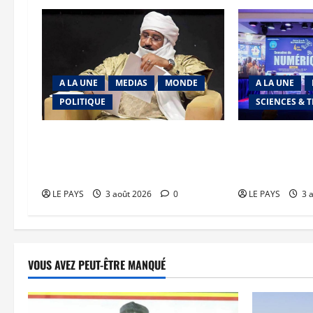
A LA UNE
MEDIAS
MONDE
A LA UNE
POLITIQUE
SCIENCES & 
Niamey : Le Mali exporte son
Semaine du Nu
modèle de mobilisation de la
marche de l’AE
diaspora
souveraineté 
LE PAYS
3 août 2026
0
LE PAYS
3 
VOUS AVEZ PEUT-ÊTRE MANQUÉ