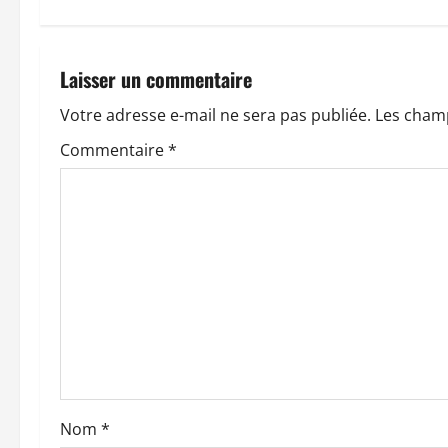
i
g
Laisser un commentaire
a
Votre adresse e-mail ne sera pas publiée.
Les champ
t
Commentaire
*
i
o
n
d
’
a
Nom
*