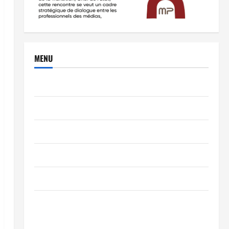
MENU
Brèves
PEOPLE
Editorial
SCIENCES & TECH
Nécrologie
TRIBUNE