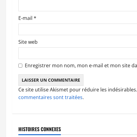
r
t
E-mail
*
i
c
Site web
l
e
Enregistrer mon nom, mon e-mail et mon site d
Ce site utilise Akismet pour réduire les indésirables
commentaires sont traitées
.
HISTOIRES CONNEXES