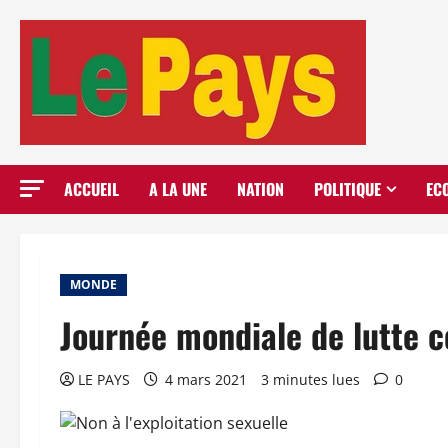
Aller
au
contenu
ACCUEIL
A LA UNE
NATION
POLITIQUE
EC
MONDE
Journée mondiale de lutte co
LE PAYS
4 mars 2021
3 minutes lues
0