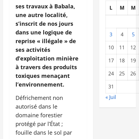
ses travaux à Babala,
L
M
M
une autre localité,
s’inscrit de nos jours
dans une logique de
3
4
5
reprise « illégale » de
10
11
12
ses activités
d’exploitation minière
17
18
19
à travers des produits
24
25
26
toxiques menaçant
l’environnement.
31
« Juil
Défrichement non
autorisé dans le
domaine forestier
protégé par l’État ;
fouille dans le sol par