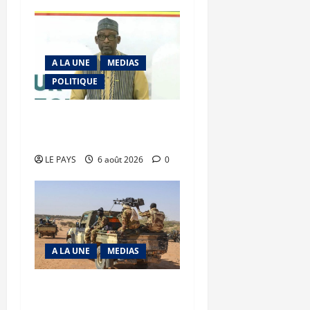
A LA UNE
MEDIAS
POLITIQUE
Diplomatie : calme
précaire
LE PAYS
6 août 2026
0
A LA UNE
MEDIAS
Tessalit et Tabrichat : La
coalition JNIM/FLA mise