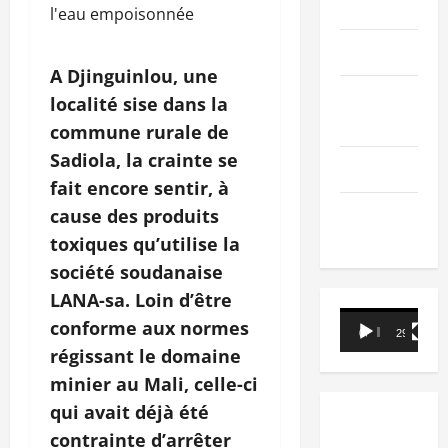
PEOPLE
Editorial
A Djinguinlou, une
SCIENCES &
localité sise dans la
TECH
commune rurale de
Sadiola, la crainte se
Nécrologie
fait encore sentir, à
TRIBUNE
cause des produits
toxiques qu’utilise la
société soudanaise
LANA-sa. Loin d’être
Lecteur
conforme aux normes
00:00
29:21
vidéo
régissant le domaine
minier au Mali, celle-ci
qui avait déjà été
contrainte d’arrêter