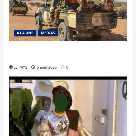
A LA UNE
MEDIAS
Tessalit et Tabrichat : La coalition JNIM/FLA
mise en déroute
LE PAYS
6 août 2026
0