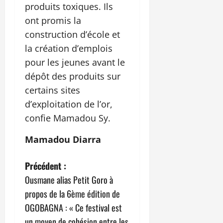
produits toxiques. Ils
ont promis la
construction d’école et
la création d’emplois
pour les jeunes avant le
dépôt des produits sur
certains sites
d’exploitation de l’or,
confie Mamadou Sy.
Mamadou Diarra
N
Précédent :
Ousmane alias Petit Goro à
a
propos de la 6ème édition de
v
OGOBAGNA : « Ce festival est
un moyen de cohésion entre les