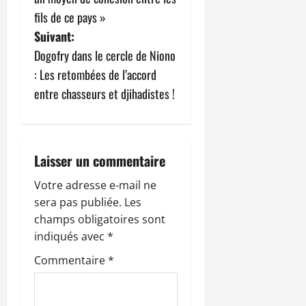
i
fils de ce pays »
g
Suivant:
Dogofry dans le cercle de Niono
a
: Les retombées de l’accord
t
entre chasseurs et djihadistes !
i
o
Laisser un commentaire
n
Votre adresse e-mail ne
sera pas publiée.
Les
d
champs obligatoires sont
’
indiqués avec
*
Commentaire
*
a
r