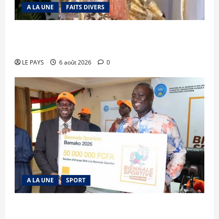
A LA UNE
FAITS DIVERS
Kalaban-Coro : ‘’ZA’’ tuée puis découpée par son
mari
LE PAYS
6 août 2026
0
A LA UNE
SPORT
Retour de la biennale sportive : Orange Mali