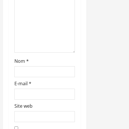
t
i
c
l
e
Nom
*
E-mail
*
Site web