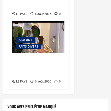
en déroute
LE PAYS
6 août 2026
0
A LA UNE
FAITS DIVERS
Kalaban-Coro : ‘’ZA’’ tuée
puis découpée par son
mari
LE PAYS
6 août 2026
0
VOUS AVEZ PEUT-ÊTRE MANQUÉ