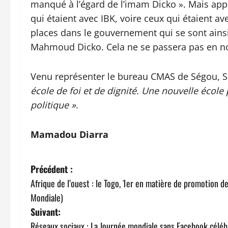
manqué à l’égard de l’imam Dicko ». Mais app
qui étaient avec IBK, voire ceux qui étaient
places dans le gouvernement qui se sont ains
Mahmoud Dicko. Cela ne se passera pas en notr
Venu représenter le bureau CMAS de Ségou,
école de foi et de dignité. Une nouvelle écol
politique ».
Mamadou Diarra
N
Précédent :
Afrique de l’ouest : le Togo, 1er en matière de promotion d
a
Mondiale)
v
Suivant:
Réseaux sociaux : La Journée mondiale sans Facebook célé