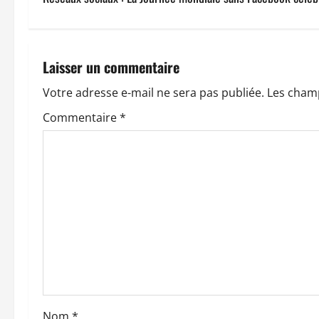
i
g
a
Laisser un commentaire
t
Votre adresse e-mail ne sera pas publiée.
Les champ
Commentaire
*
i
o
n
d
’
a
r
Nom
*