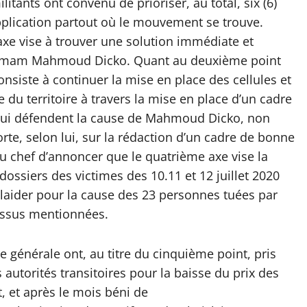
militants ont convenu de prioriser, au total, six (6)
pplication partout où le mouvement se trouve.
axe vise à trouver une solution immédiate et
e l’imam Mahmoud Dicko. Quant au deuxième point
onsiste à continuer la mise en place des cellules et
 du territoire à travers la mise en place d’un cadre
s qui défendent la cause de Mahmoud Dicko, non
te, selon lui, sur la rédaction d’un cadre de bonne
 chef d’annoncer que le quatrième axe vise la
ossiers des victimes des 10.11 et 12 juillet 2020
, plaider pour la cause des 23 personnes tuées par
dessus mentionnées.
e générale ont, au titre du cinquième point, pris
autorités transitoires pour la baisse du prix des
, et après le mois béni de