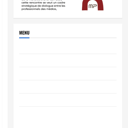
MENU
Brèves
PEOPLE
Editorial
SCIENCES & TECH
Nécrologie
TRIBUNE