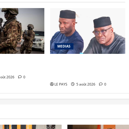
MEDIAS
 plusieurs positions
Renforcement des capacités : la
lonnées
CANAM forme son personnel aux
missions de contrôle externe
août 2026
0
LE PAYS
5 août 2026
0