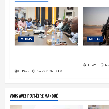
MEDIAS
MEDIAS
« Voyage au cœur d’Orange » :
Nord du Mali :
L’opérateur ouvre ses portes aux
terroristes pi
consommateurs et aux médias
LE PAYS
6 
LE PAYS
6 août 2026
0
VOUS AVEZ PEUT-ÊTRE MANQUÉ