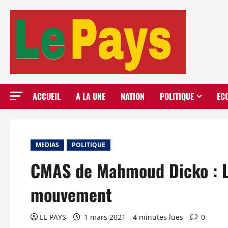
Aller
au
contenu
ACCUEIL
A LA UNE
NATION
POLITIQUE
EC
MEDIAS
POLITIQUE
CMAS de Mahmoud Dicko : La
mouvement
LE PAYS
1 mars 2021
4 minutes lues
0