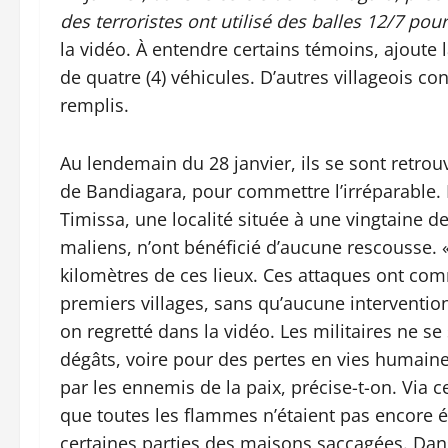
des terroristes ont utilisé des balles 12/7 pou
la vidéo. À entendre certains témoins, ajoute
de quatre (4) véhicules. D’autres villageois con
remplis.
Au lendemain du 28 janvier, ils se sont retrou
de Bandiagara, pour commettre l’irréparable. L
Timissa, une localité située à une vingtaine d
maliens, n’ont bénéficié d’aucune rescousse. «
kilomètres de ces lieux. Ces attaques ont com
premiers villages, sans qu’aucune intervention 
on regretté dans la vidéo. Les militaires ne 
dégâts, voire pour des pertes en vies humain
par les ennemis de la paix, précise-t-on. Via ce
que toutes les flammes n’étaient pas encore éte
certaines parties des maisons saccagées. Dans