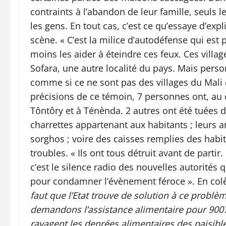
contraints à l’abandon de leur famille, seuls 
les gens. En tout cas, c’est ce qu’essaye d’expl
scène. « C’est la milice d’autodéfense qui es
moins les aider à éteindre ces feux. Ces villa
Sofara, une autre localité du pays. Mais perso
comme si ce ne sont pas des villages du Mali qu
précisions de ce témoin, 7 personnes ont, au 
Tôntôry et à Ténènda. 2 autres ont été tuées 
charrettes appartenant aux habitants ; leurs a
sorghos ; voire des caisses remplies des habi
troubles. « Ils ont tous détruit avant de parti
c’est le silence radio des nouvelles autorité
pour condamner l’évènement féroce ». En colère
faut que l’Etat trouve de solution à ce probl
demandons l’assistance alimentaire pour 9007
ravagent les denrées alimentaires des paisibl