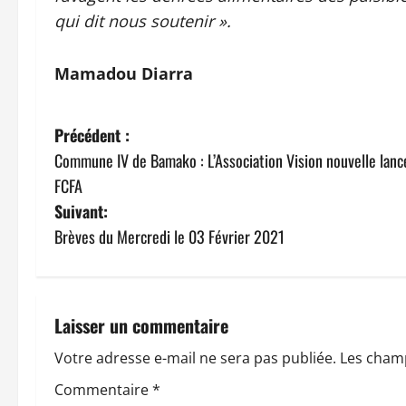
qui dit nous soutenir ».
Mamadou Diarra
N
Précédent :
Commune IV de Bamako : L’Association Vision nouvelle lance
a
FCFA
v
Suivant:
Brèves du Mercredi le 03 Février 2021
i
g
a
Laisser un commentaire
t
Votre adresse e-mail ne sera pas publiée.
Les champ
Commentaire
*