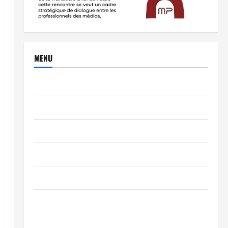
MENU
Brèves
PEOPLE
Editorial
SCIENCES & TECH
Nécrologie
TRIBUNE