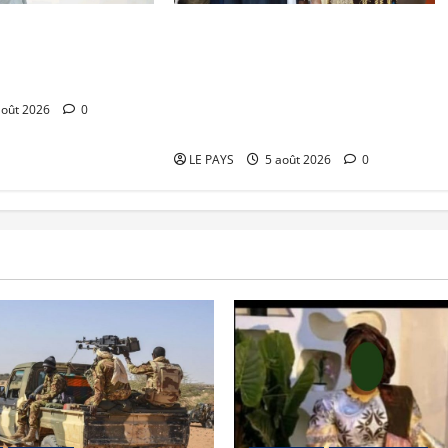
l du Mali : TƐGƐNƆ
Vacances citoyennes des Pupilles
la valorisation du
de la Nation : le Gouvernement
réaffirme son engagement en
faveur d’une jeunesse épanouie et
août 2026
0
responsable
LE PAYS
5 août 2026
0