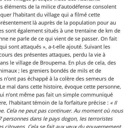
les éléments de la milice d’autodéfense consolent
iquer l’habitant du village qui a filmé cette
t présentement là auprès de la population pour au
ges sont également situés à une trentaine de km de
nne ne parle de ce qui vient de se passer. On fait
i sont attaqués », a-t-elle ajouté. Suivant les
cours des présentes attaques, perdu la vie à
dans le village de Broupema. En plus de cela, des
nimaux ; les greniers bondés de mils et de
ts n’ont pas échappé à la colère des semeurs de
r. Le mal dans cette histoire, évoque cette personne,
s qui n’ont même pas fait un simple communiqué
, l’habitant témoin de la forfaiture précise :
« Il
ème. Cela ne peut pas continuer. Au moment où nous
 personnes dans le pays dogon, les terroristes
es citoyens. Cela se fait aux yeux du gouvernement