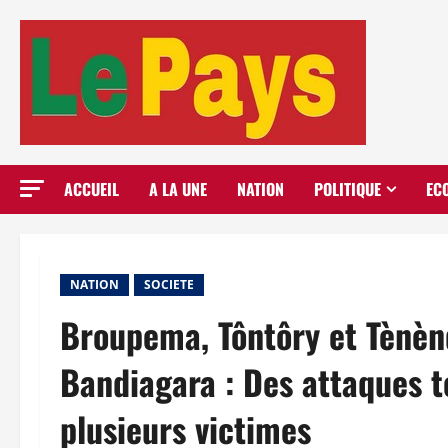
Aller
au
contenu
ACCUEIL
A LA UNE
NATION
POLITIQUE
EC
NATION
SOCIETE
Broupema, Tôntôry et Tènènd
Bandiagara : Des attaques t
plusieurs victimes