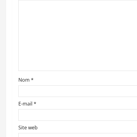
i
o
n
d
’
a
r
Nom
*
t
i
E-mail
*
c
l
Site web