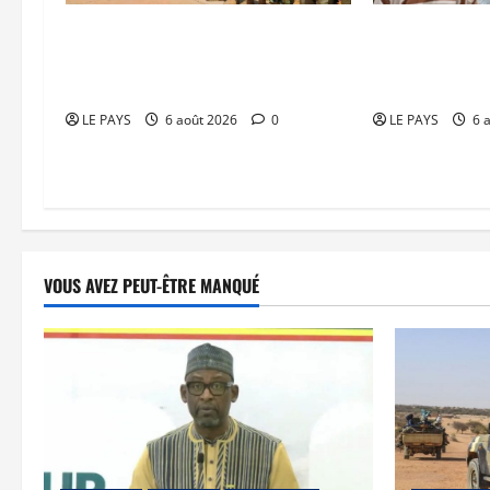
Tombouctou-Taoudenni : 394
Musée nationa
éléments du processus DDRI
au service de 
franchissent une nouvelle étape
patrimoine
LE PAYS
6 août 2026
0
LE PAYS
6 
VOUS AVEZ PEUT-ÊTRE MANQUÉ