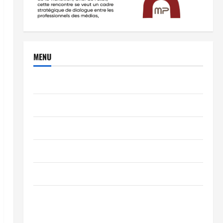
MENU
Brèves
PEOPLE
Editorial
SCIENCES & TECH
Nécrologie
TRIBUNE