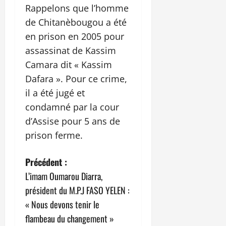
Rappelons que l’homme
de Chitanèbougou a été
en prison en 2005 pour
assassinat de Kassim
Camara dit « Kassim
Dafara ». Pour ce crime,
il a été jugé et
condamné par la cour
d’Assise pour 5 ans de
prison ferme.
N
Précédent :
L’imam Oumarou Diarra,
a
président du M.P.J FASO YELEN :
v
« Nous devons tenir le
flambeau du changement »