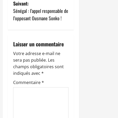
i
Suivant:
g
Sénégal : l’appel responsable de
l’opposant Ousmane Sonko !
a
t
i
Laisser un commentaire
o
Votre adresse e-mail ne
sera pas publiée.
Les
n
champs obligatoires sont
indiqués avec
*
d
Commentaire
*
’
a
r