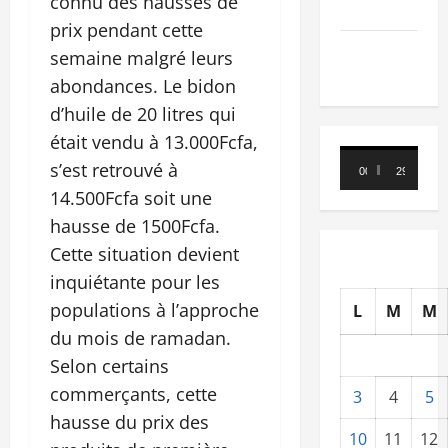
connu des hausses de
Nécrologie
prix pendant cette
TRIBUNE
semaine malgré leurs
abondances. Le bidon
d’huile de 20 litres qui
était vendu à 13.000Fcfa,
Lecteur
s’est retrouvé à
00:00
29:21
vidéo
14.500Fcfa soit une
hausse de 1500Fcfa.
Cette situation devient
inquiétante pour les
populations à l’approche
L
M
M
du mois de ramadan.
Selon certains
commerçants, cette
3
4
5
hausse du prix des
10
11
12