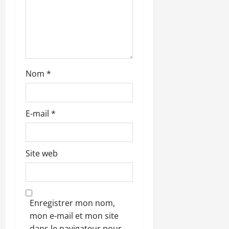
t
i
c
l
Nom
*
e
E-mail
*
Site web
Enregistrer mon nom,
mon e-mail et mon site
dans le navigateur pour