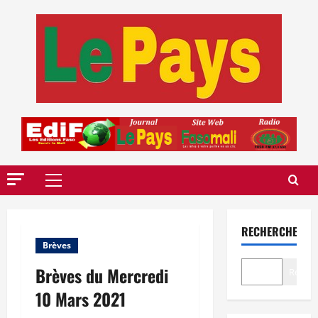
Aller
au
contenu
Menu
principal
RECHERCHER
Brèves
Brèves du Mercredi
Recher
10 Mars 2021