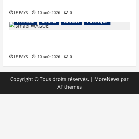
de l’approvisionnement
LE PAYS
10 août 2026
0
A LA UNE
MEDIAS
NATION
POLITIQUE
DDR-I 2025 : 1 617 ex-combattants formés en
vue de leur intégration au sein des FAMa
LE PAYS
10 août 2026
0
Copyright © Tous droits réservés.
|
MoreNews
par
AF themes