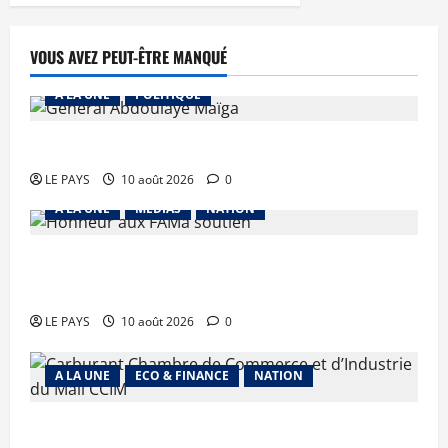
VOUS AVEZ PEUT-ÊTRE MANQUÉ
A LA UNE
POLITIQUE
MALI – ALGERIE : Le PM clôt le débat
LE PAYS
10 août 2026
0
A LA UNE
MEDIAS
NATION
Terrorisme : les FAMa enchaînent les frappes à
Boulkessi, Kidal et Tessalit
LE PAYS
10 août 2026
0
A LA UNE
ECO & FINANCE
NATION
Carburant : le Gouvernement maintient le cap