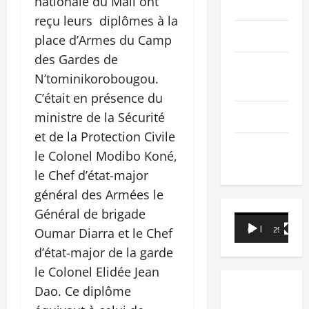
nationale du Mali ont
PEOPLE
reçu leurs diplômes à la
Editorial
place d’Armes du Camp
des Gardes de
SCIENCES &
N’tominikorobougou.
TECH
C’était en présence du
Nécrologie
ministre de la Sécurité
et de la Protection Civile
TRIBUNE
le Colonel Modibo Koné,
le Chef d’état-major
général des Armées le
Général de brigade
Lecteur
Oumar Diarra et le Chef
00:00
29:21
vidéo
d’état-major de la garde
le Colonel Elidée Jean
Dao. Ce diplôme