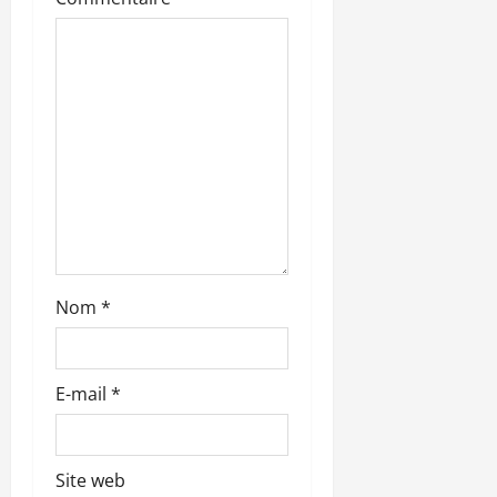
a
r
t
i
c
l
Nom
*
e
E-mail
*
Site web