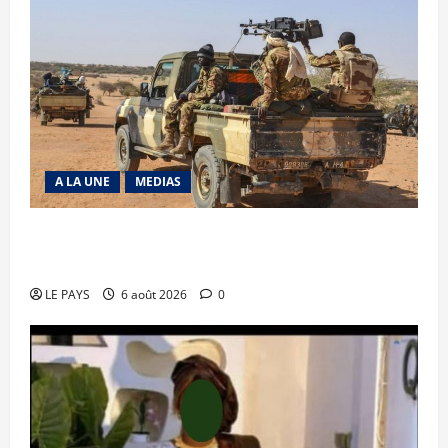
A LA UNE
MEDIAS
Tessalit et Tabrichat : La coalition JNIM/FLA
mise en déroute
LE PAYS
6 août 2026
0