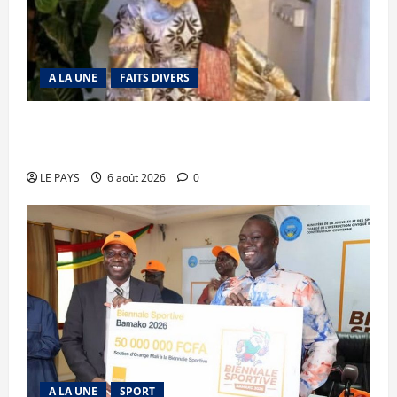
A LA UNE
FAITS DIVERS
Kalaban-Coro : ‘’ZA’’ tuée puis découpée par son
mari
LE PAYS
6 août 2026
0
A LA UNE
SPORT