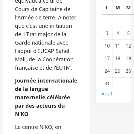
équivaut à celui de
L
M
M
Cours de Capitaine de
l’Armée de terre. A noter
que c’est une initiation
3
4
5
de l’Etat major de la
Garde nationale avec
10
11
12
l’appui d’EUCAP Sahel
17
18
19
Mali, de la Coopération
française et de l’EUTM.
24
25
26
Journée internationale
31
de la langue
« Juil
maternelle célébrée
par des acteurs du
N’KO
Le centre N’KO, en