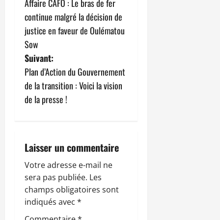
Affaire CAFO : Le bras de fer
a
continue malgré la décision de
v
justice en faveur de Oulématou
Sow
i
Suivant:
g
Plan d’Action du Gouvernement
de la transition : Voici la vision
a
de la presse !
t
i
Laisser un commentaire
o
Votre adresse e-mail ne
n
sera pas publiée.
Les
champs obligatoires sont
d
indiqués avec
*
’
Commentaire
*