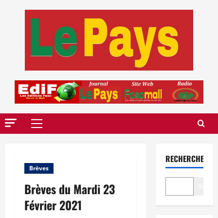
Aller
au
contenu
Menu
principal
RECHERCHER
Brèves
Brèves du Mardi 23
Recher
Février 2021