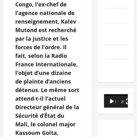
PEOPLE
Congo, l’ex-chef de
l’agence nationale de
Editorial
renseignement,
Kalev
Mutond
est recherché
SCIENCES &
TECH
par la justice et les
forces de l’ordre. Il
Nécrologie
fait, selon la Radio
France Internationale,
TRIBUNE
l’objet d’une dizaine
de plainte d’anciens
détenus. Le même sort
Lecteur
attend-t-il l’actuel
00:00
29:21
vidéo
Directeur général de la
Sécurité d’État du
Mali, le colonel major
Kassoum Goïta,