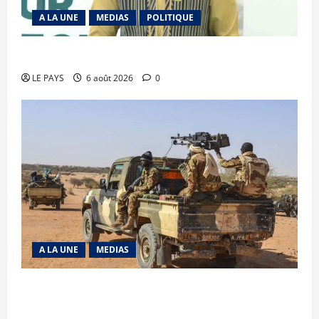
A LA UNE
MEDIAS
POLITIQUE
Diplomatie : calme précaire
LE PAYS
6 août 2026
0
A LA UNE
MEDIAS
Tessalit et Tabrichat : La coalition JNIM/FLA
mise en déroute