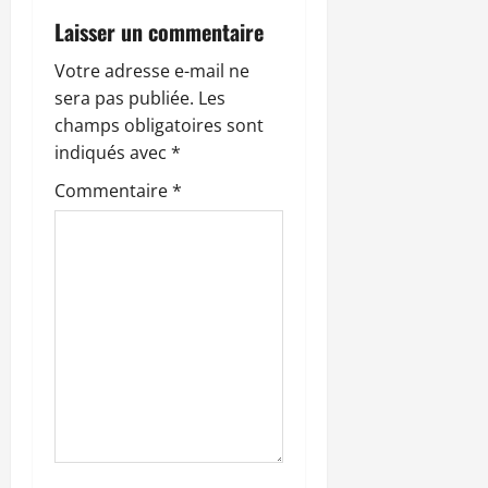
n
Laisser un commentaire
d
Votre adresse e-mail ne
sera pas publiée.
Les
’
champs obligatoires sont
indiqués avec
*
a
Commentaire
*
r
t
i
c
l
e