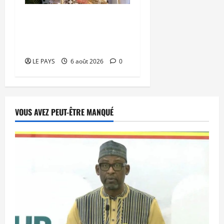
Kalaban-Coro : ‘’ZA’’ tuée
puis découpée par son
mari
LE PAYS
6 août 2026
0
VOUS AVEZ PEUT-ÊTRE MANQUÉ