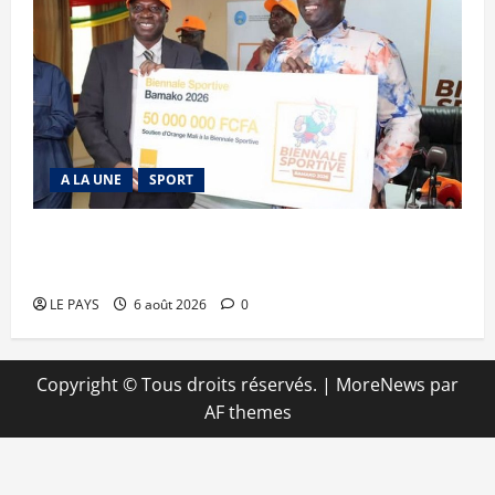
A LA UNE
SPORT
Retour de la biennale sportive : Orange Mali
apporte un soutien de 50 millions FCFA
LE PAYS
6 août 2026
0
Copyright © Tous droits réservés.
|
MoreNews
par
AF themes