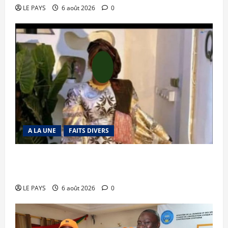
LE PAYS
6 août 2026
0
A LA UNE
FAITS DIVERS
Kalaban-Coro : ‘’ZA’’ tuée puis découpée par son
mari
LE PAYS
6 août 2026
0