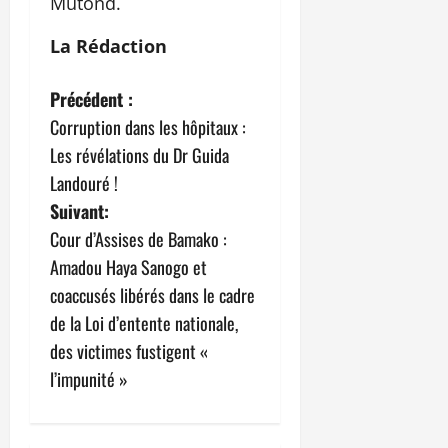
Mutond.
La Rédaction
N
Précédent :
Corruption dans les hôpitaux :
a
Les révélations du Dr Guida
v
Landouré !
Suivant:
i
Cour d’Assises de Bamako :
g
Amadou Haya Sanogo et
coaccusés libérés dans le cadre
a
de la Loi d’entente nationale,
t
des victimes fustigent «
l’impunité »
i
o