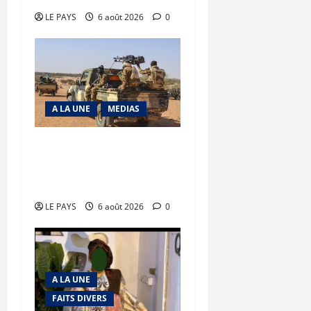
LE PAYS
6 août 2026
0
A LA UNE
MEDIAS
Tessalit et Tabrichat : La
coalition JNIM/FLA mise
en déroute
LE PAYS
6 août 2026
0
A LA UNE
FAITS DIVERS