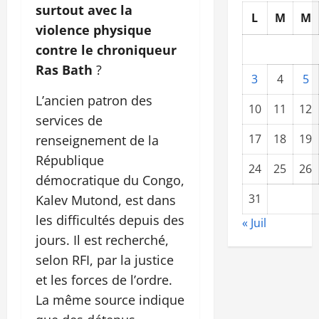
surtout avec la
L
M
M
violence physique
contre le chroniqueur
Ras Bath
?
3
4
5
L’ancien patron des
10
11
12
services de
17
18
19
renseignement de la
République
24
25
26
démocratique du Congo,
31
Kalev Mutond, est dans
les difficultés depuis des
« Juil
jours. Il est recherché,
selon RFI, par la justice
et les forces de l’ordre.
La même source indique