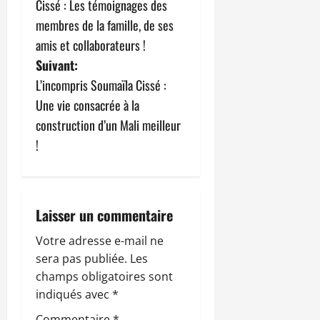
Cissé : Les témoignages des
v
membres de la famille, de ses
amis et collaborateurs !
i
Suivant:
g
L’incompris Soumaïla Cissé :
Une vie consacrée à la
a
construction d’un Mali meilleur
t
!
i
o
Laisser un commentaire
n
Votre adresse e-mail ne
sera pas publiée.
Les
d
champs obligatoires sont
’
indiqués avec
*
Commentaire
*