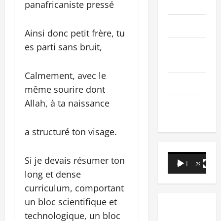
PEOPLE
panafricaniste pressé
Editorial
Ainsi donc petit frère, tu
es parti sans bruit,
SCIENCES &
TECH
Calmement, avec le
Nécrologie
même sourire dont
Allah, à ta naissance
TRIBUNE
a structuré ton visage.
Lecteur
Si je devais résumer ton
00:00
29:21
vidéo
long et dense
curriculum, comportant
un bloc scientifique et
technologique, un bloc