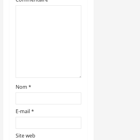
a
r
t
i
c
l
e
Nom
*
E-mail
*
Site web