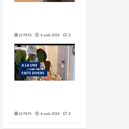
Tessalit et Tabrichat : La
coalition JNIM/FLA mise
en déroute
LE PAYS
6 août 2026
0
A LA UNE
FAITS DIVERS
Kalaban-Coro : ‘’ZA’’ tuée
puis découpée par son
mari
LE PAYS
6 août 2026
0