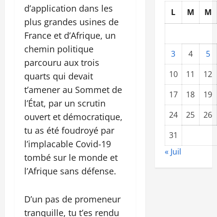
d’application dans les
L
M
M
plus grandes usines de
France et d’Afrique, un
chemin politique
3
4
5
parcouru aux trois
10
11
12
quarts qui devait
t’amener au Sommet de
17
18
19
l’État, par un scrutin
24
25
26
ouvert et démocratique,
tu as été foudroyé par
31
l’implacable Covid-19
« Juil
tombé sur le monde et
l’Afrique sans défense.
D’un pas de promeneur
tranquille, tu t’es rendu